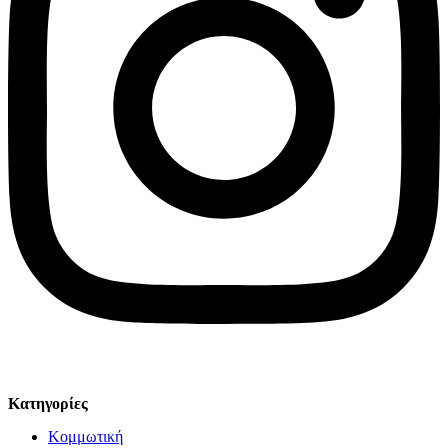
© Solv 2026 – Γ.E.M.Η:51281319000. Created by
Κατηγορίες
Κομμωτική