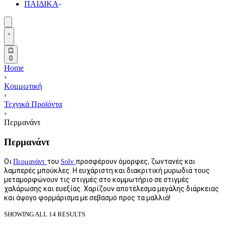
ΠΑΙΔΙΚΑ
Search
Open
open
Account
details
Open
0
cart
Home
›
Κομμωτική
›
Τεχνικά Προϊόντα
›
Περμανάντ
Περμανάντ
Οι
του
προσφέρουν όμορφες, ζωντανές και
Περμανάντ
Solv
λαμπερές μπούκλες. Η ευχάριστη και διακριτική μυρωδιά τους
μεταμορφώνουν τις στιγμές στο κομμωτήριο σε στιγμές
χαλάρωσης και ευεξίας. Χαρίζουν αποτέλεσμα μεγάλης διάρκειας
και άψογο φορμάρισμα με σεβασμό προς τα μαλλιά!
SHOWING ALL 14 RESULTS