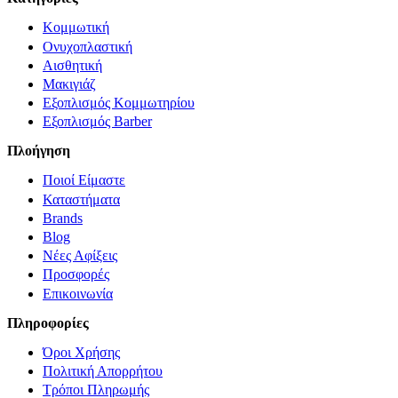
Κομμωτική
Ονυχοπλαστική
Αισθητική
Μακιγιάζ
Εξοπλισμός Κομμωτηρίου
Εξοπλισμός Barber
Πλοήγηση
Ποιοί Είμαστε
Καταστήματα
Brands
Blog
Νέες Αφίξεις
Προσφορές
Επικοινωνία
Πληροφορίες
Όροι Χρήσης
Πολιτική Απορρήτου
Τρόποι Πληρωμής