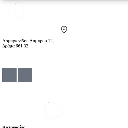
Λαμπριανίδου Λάμπρου 12,
Δράμα 661 32
info@solv.gr
2521 036926
© Solv 2026 – Γ.E.M.Η:51281319000. Created by
Κατηγορίες