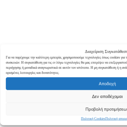
Διαχείριση Συγκατάθεσ
Για να παρέχουμε την καλύτερη εμπειρία, χρησιμοποιούμε τεχνολογίες όπως cookies για
συσκευών. Η συγκατάθεση για τις εν λόγω τεχνολογίες θα μας επιτρέψει να επεξεργασ
περιήγησης ή μοναδικά αναγνωριστικά σε αυτόν τον ιστότοπο. Η μη συγκατάθεση ή η ανά
ορισμένες λειτουργίες και δυνατότητες.
Αποδοχή
earch
Δεν αποδέχομαι
Προβολή προτιμήσεω
Πολιτική Cookies
Πολιτική απορ