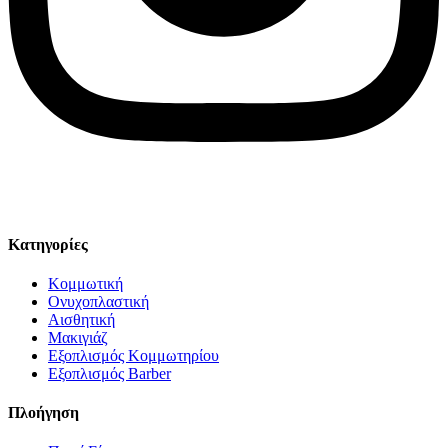
© Solv 2026 – Γ.E.M.Η:51281319000. Created by
Κατηγορίες
Κομμωτική
Ονυχοπλαστική
Αισθητική
Μακιγιάζ
Εξοπλισμός Κομμωτηρίου
Εξοπλισμός Barber
Πλοήγηση