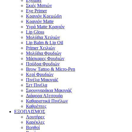
Eyeliner
Σκιές Ματιών
Eye Primer
Κραγιόν Κρεμώδη
Κραγιόν Matte
Υγρά Matte Κραγιόν
Lip Gloss
Μολύβια Χειλιών
Lip Balm & Lip Oil
Primer Χειλιών
Μολύβια Φρυδιών
Μάσκαρες Φρυδιών
Πούδρα Φρυδιών
Brow Tattoo & Micro-Pen
Κερί Φρυδιών
Πινέλα Μακιγιάζ
Σετ Πινέλα
Σφουγγαράκια Μακιγιάζ
Διάφορα Αξεσουάρ
Καθαριστικά Πινέλων
Καθρέπτες
ΕΞΟΠΛΙΣΜΟΣ
Λουτήρες
Καρέκλες
Βοηθοί