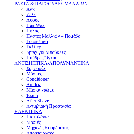
ΡΑΣΤΑ & ΠΛΕΞΟΥΔΕΣ ΜΑΛΛΙΩΝ
Λακ
Ζελέ
Αφρός
Hair Wax
Πηλός
Πάστες Μαλλιών – Πομάδα
Γυαλιστικά
Γκλίτερ
Spray για Μπούκλες
Πούδρες Όγκου
ΑΝΤΙΣΗΠΤΙΚΑ-ΑΠΟΛΥΜΑΝΤΙΚΑ
Σαμπουάν
Μάσκες
Conditioner
Antifriz
Μάσκα χρώμα
Έλαια
After Shave
Αντιηλιακή Προστασία
ΗΛΕΚΤΡΙΚΑ
Πιστολάκια
Μασιές
Μηχανές Κουρέματος
Αποστειρωτές