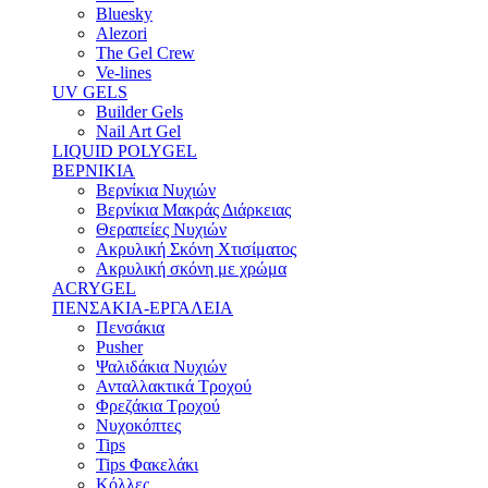
Bluesky
Alezori
The Gel Crew
Ve-lines
UV GELS
Builder Gels
Nail Art Gel
LIQUID POLYGEL
ΒΕΡΝΙΚΙΑ
Βερνίκια Νυχιών
Βερνίκια Μακράς Διάρκειας
Θεραπείες Νυχιών
Ακρυλική Σκόνη Χτισίματος
Ακρυλική σκόνη με χρώμα
ACRYGEL
ΠΕΝΣΑΚΙΑ-ΕΡΓΑΛΕΙΑ
Πενσάκια
Pusher
Ψαλιδάκια Νυχιών
Ανταλλακτικά Τροχού
Φρεζάκια Τροχού
Νυχοκόπτες
Tips
Tips Φακελάκι
Κόλλες