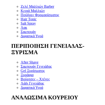
Ζελέ Μαλλιών Barber
Κεριά Μαλλιών
Πούδρες Φορμαρίσματος
Hair Tonic
Salt Spray
Λακ
Σαμπουάν
Διφασικά Υγρά
ΠΕΡΙΠΟΙΗΣΗ ΓΕΝΕΙΑΔΑΣ-
ΞΥΡΙΣΜΑ
After Shave
Σαμπουάν Γενειάδας
Gel Ξυρίσματος
Ξυράφια
Βούρτσες – Χτένες
Λάδι Γενειάδας
Διφασικά Υγρά
ΑΝΑΛΩΣΙΜΑ ΚΟΥΡΕΙΟΥ