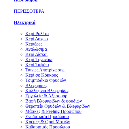
ΠΕΡΙΣΣΟΤΕΡΑ
Ηλεκτρικά
Κερί Ρολέτα
Κερί Δοχείο
Κεριέρες
Αναλώσιμα
Κερί Δίσκοι
Κερί Τηγανάκι
Κερί Ταψάκι
Ταινίες Αποτρίχωσης
Κερί σε Κόκκους
Τσιμπιδάκια Φρυδιών
Βλεφαρίδες
Κόλλες για Βλεφαρίδες
Εργαλεία & Αξεσουάρ
Βαφή Βλεφαρίδων & φρυδιών
Θεραπεία Φρυδιών & Βλεφαρίδων
Μάσκες & Peeling Προσώπου
Ενυδάτωση Προσώπου
Κρέμες & Οροί Ματιών
Καθαρισμός Προσώπου