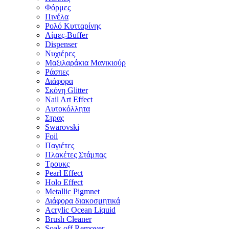
Φόρμες
Πινέλα
Ρολό Κυτταρίνης
Λίμες-Buffer
Dispenser
Νυχιέρες
Μαξιλαράκια Μανικιούρ
Ράσπες
Διάφορα
Σκόνη Glitter
Nail Art Effect
Αυτοκόλλητα
Στρας
Swarovski
Foil
Παγιέτες
Πλακέτες Στάμπας
Τρουκς
Pearl Effect
Holo Effect
Metallic Pigmnet
Διάφορα διακοσμητικά
Acrylic Ocean Liquid
Brush Cleaner
Soak off Remover