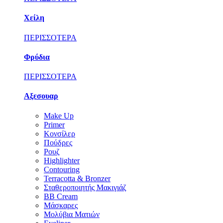
Χείλη
ΠΕΡΙΣΣΟΤΕΡΑ
Φρύδια
ΠΕΡΙΣΣΟΤΕΡΑ
Αξεσουαρ
Make Up
Primer
Κονσίλερ
Πούδρες
Ρουζ
Highlighter
Contouring
Terracotta & Bronzer
Σταθεροποιητής Μακιγιάζ
BB Cream
Μάσκαρες
Μολύβια Ματιών