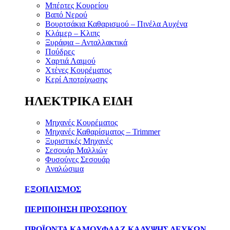
Μπέρτες Κουρείου
Βαπό Νερού
Βουρτσάκια Καθαρισμού – Πινέλα Αυχένα
Κλάμερ – Κλιπς
Ξυράφια – Ανταλλακτικά
Πούδρες
Χαρτιά Λαιμού
Χτένες Κουρέματος
Κερί Αποτρίχωσης
ΗΛΕΚΤΡΙΚΑ ΕΙΔΗ
Μηχανές Κουρέματος
Μηχανές Καθαρίσματος – Trimmer
Ξυριστικές Μηχανές
Σεσουάρ Μαλλιών
Φυσούνες Σεσουάρ
Αναλώσιμα
ΕΞΟΠΛΙΣΜΟΣ
ΠΕΡΙΠΟΙΗΣΗ ΠΡΟΣΩΠΟΥ
ΠΡΟΪΟΝΤΑ ΚΑΜΟΥΦΛΑΖ ΚΑΛΥΨΗΣ ΛΕΥΚΩΝ