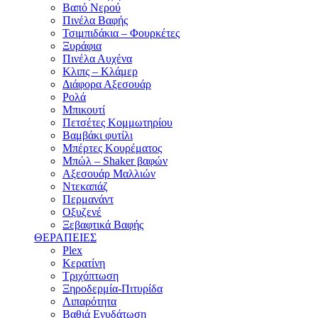
Βαπό Νερού
Πινέλα Βαφής
Τσιμπιδάκια – Φουρκέτες
Ξυράφια
Πινέλα Αυχένα
Κλιπς – Κλάμερ
Διάφορα Αξεσουάρ
Ρολά
Μπικουτί
Πετσέτες Κομμωτηρίου
Βαμβάκι φυτίλι
Μπέρτες Κουρέματος
Μπώλ – Shaker βαφών
Αξεσουάρ Μαλλιών
Ντεκαπάζ
Περμανάντ
Οξυζενέ
Ξεβαφτικά Βαφής
ΘΕΡΑΠΕΙΕΣ
Plex
Κερατίνη
Τριχόπτωση
Ξηροδερμία-Πιτυρίδα
Λιπαρότητα
Βαθιά Ενυδάτωση