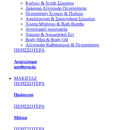
Κρέμες & Scrub Σώματος
Διάφορα Αξεσουάρ Περιποίησης
Περιποίηση Χεριών & Ποδιών
Αφρόλουτρα & Σφουγγάρια Σώματος
Άλατα Μπάνιου & Bath Bombs
Αντιηλιακή προστασία
Άρωμα & Αρωματικά Σετ
Body Mist & Body Oil
Αξεσουάρ Καθαρισμού & Περιποίησης
ΠΕΡΙΣΣΟΤΕΡΑ
Αναλώσιμα
αισθητικής
ΜΑΚΙΓΙΑΖ
ΠΕΡΙΣΣΟΤΕΡΑ
Πρόσωπο
ΠΕΡΙΣΣΟΤΕΡΑ
Μάτια
ΠΕΡΙΣΣΟΤΕΡΑ