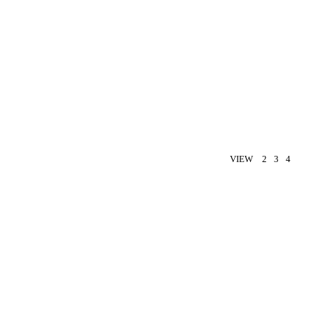
VIEW
2
3
4