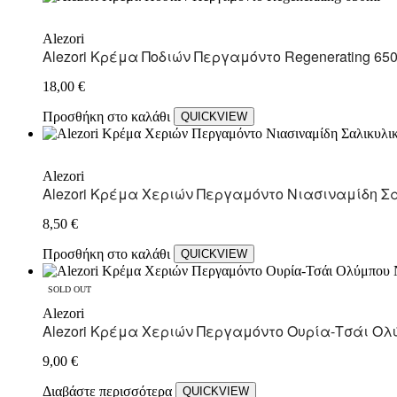
Alezori
Alezori Κρέμα Ποδιών Περγαμόντο Regenerating 65
18,00
€
Προσθήκη στο καλάθι
QUICKVIEW
Alezori
Alezori Κρέμα Χεριών Περγαμόντο Νιασιναμίδη Σαλ
8,50
€
Προσθήκη στο καλάθι
QUICKVIEW
SOLD OUT
Alezori
Alezori Κρέμα Χεριών Περγαμόντο Ουρία-Τσάι Ολύμ
9,00
€
Διαβάστε περισσότερα
QUICKVIEW