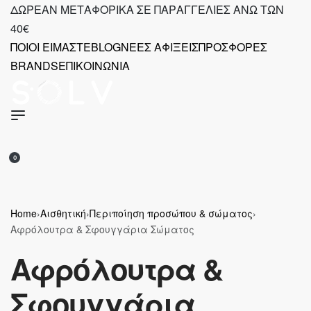
Skip
ΔΩΡΕΑΝ ΜΕΤΑΦΟΡΙΚΑ ΣΕ ΠΑΡΑΓΓΕΛΙΕΣ ΑΝΩ ΤΩΝ
to
40€
content
ΠΟΙΟΙ ΕΙΜΑΣΤΕ
BLOG
ΝΕΕΣ ΑΦΙΞΕΙΣ
ΠΡΟΣΦΟΡΕΣ
BRANDS
ΕΠΙΚΟΙΝΩΝΙΑ
SEARCH
OPEN
OPEN
ACCOUNT
0
OPEN
DETAILS
CART
Home
›
Αισθητική
›
Περιποίηση προσώπου & σώματος
›
Αφρόλουτρα & Σφουγγάρια Σώματος
Αφρόλουτρα &
Σφουγγάρια