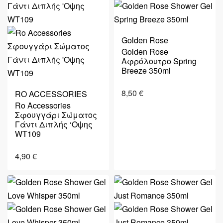
2
3
4
Golden Rose
Default sorting (Custom
Golden Rose
Αφρόλουτρο Spring
ordering + Menu order)
Breeze 350ml
FILTER
8,50
€
RO ACCESSORIES
Ro Accessories
Σφουγγάρι Σώματος
Γάντι Διπλής ‘Oψης
WT109
4,90
€