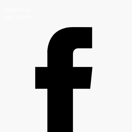
info@solv.gr
2521 036926