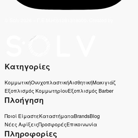
© Solv 2026 – Γ.E.M.Η:51281319000. Created by
Κατηγορίες
Κομμωτική
Ονυχοπλαστική
Αισθητική
Μακιγιάζ
Εξοπλισμός Κομμωτηρίου
Εξοπλισμός Barber
Πλοήγηση
Ποιοί Είμαστε
Καταστήματα
Brands
Blog
Νέες Αφίξεις
Προσφορές
Επικοινωνία
Πληροφορίες