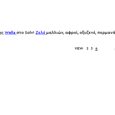
της
Wella
στο Solv!
Ζελέ
μαλλιών, αφροί, οξυζενέ, περμαν
VIEW
2
3
4