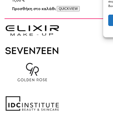
11,00
€
συ
δυ
Προσθήκη στο καλάθι
QUICKVIEW