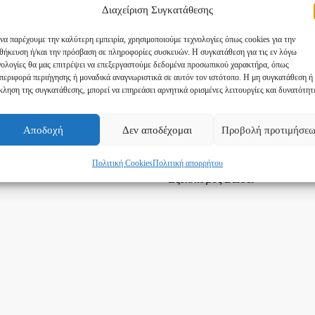
Διαχείριση Συγκατάθεσης
 να παρέχουμε την καλύτερη εμπειρία, χρησιμοποιούμε τεχνολογίες όπως cookies για την
Κατηγορίες
θήκευση ή/και την πρόσβαση σε πληροφορίες συσκευών. Η συγκατάθεση για τις εν λόγω
νολογίες θα μας επιτρέψει να επεξεργαστούμε δεδομένα προσωπικού χαρακτήρα, όπως
Κομμωτική
περιφορά περιήγησης ή μοναδικά αναγνωριστικά σε αυτόν τον ιστότοπο. Η μη συγκατάθεση ή
κληση της συγκατάθεσης, μπορεί να επηρεάσει αρνητικά ορισμένες λειτουργίες και δυνατότητ
Ονυχοπλαστική
Αισθητική
Αποδοχή
Δεν αποδέχομαι
Προβολή προτιμήσε
Μακιγιάζ
Εξοπλισμός Κομμωτηρίου
Πολιτική Cookies
Πολιτική απορρήτου
Εξοπλισμός Barber