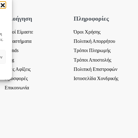
Πλοήγηση
Πληροφορίες
Ποιοί Είμαστε
Όροι Χρήσης
 η
ες.
Καταστήματα
Πολιτική Απορρήτου
Brands
Τρόποι Πληρωμής
ων
Blog
Τρόποι Αποστολής
Νέες Αφίξεις
Πολιτική Επιστροφών
Προσφορές
Ιστοσελίδα Χονδρικής
Επικοινωνία