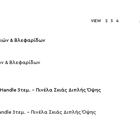
VIEW
2
3
4
ιών & Βλεφαρίδων
ndle 3τεμ. – Πινέλα Σκιάς Διπλής Όψης