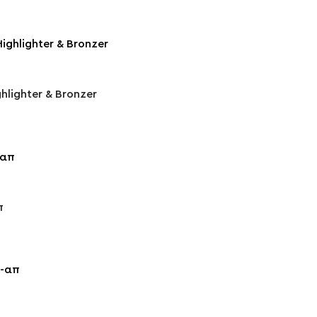
ghlighter & Bronzer
π