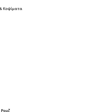
π & Κοψίματα