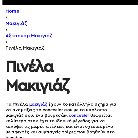
Home
›
Μακιγιάζ
›
Αξεσουάρ Μακιγιάζ
›
Πινέλα Μακιγιάζ
Πινέλα
Μακιγιάζ
Tα πινέλα
μακιγιάζ
έχουν το κατάλληλο σχήμα για
να αναμείξεις το concealer σου με το υπόλοιπο
μακιγιάζ σου. Ένα βουρτσάκι
concealer
θεωρείται
καλύτερο όταν έχει το ιδανικό μέγεθος για να
καλύψει τις μικρές ατέλειες και είναι σχεδιασμένο
με σφιχτές και συμπαγείς τρίχες που βοηθούν στο
blending.