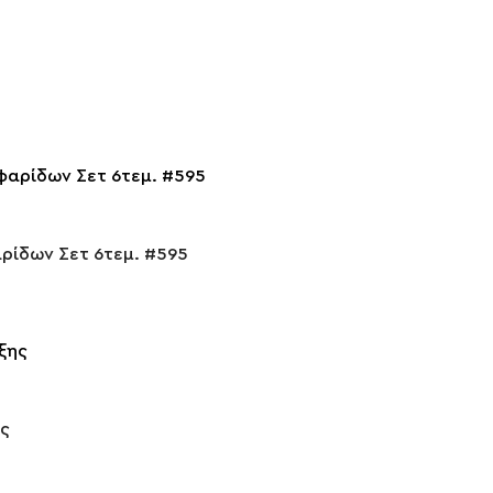
αρίδων Σετ 6τεμ. #595
ης