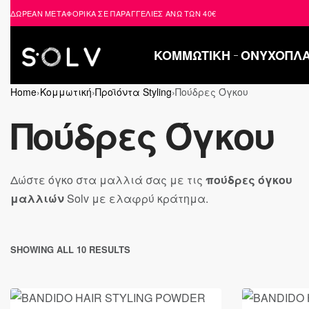
ΔΩΡΕΑΝ ΜΕΤΑΦΟΡΙΚΑ ΣΕ ΠΑΡΑΓΓΕΛΙΕΣ ΑΝΩ ΤΩΝ 40€
2521 036926
ΚΟΜΜΩΤΙΚΗ
ΟΝΥΧΟΠΛΑ
Home
›
Κομμωτική
›
Προϊόντα Styling
›
Πούδρες Όγκου
Πούδρες Όγκου
Δώστε όγκο στα μαλλιά σας με τις
πούδρες όγκου
μαλλιών
Solv με ελαφρύ κράτημα.
SHOWING ALL 10 RESULTS