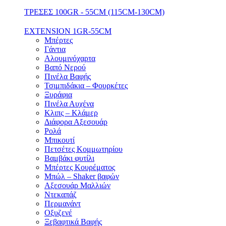
ΤΡΕΣΕΣ 100GR - 55CM (115CM-130CM)
EXTENSION 1GR-55CM
Μπέρτες
Γάντια
Αλουμινόχαρτα
Βαπό Νερού
Πινέλα Βαφής
Τσιμπιδάκια – Φουρκέτες
Ξυράφια
Πινέλα Αυχένα
Κλιπς – Κλάμερ
Διάφορα Αξεσουάρ
Ρολά
Μπικουτί
Πετσέτες Κομμωτηρίου
Βαμβάκι φυτίλι
Μπέρτες Κουρέματος
Μπώλ – Shaker βαφών
Αξεσουάρ Μαλλιών
Ντεκαπάζ
Περμανάντ
Οξυζενέ
Ξεβαφτικά Βαφής