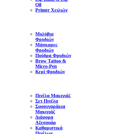
Oil
Primer Χειλιών
Μολύβια
Φρυδιών
Μάσκαρες
Φρυδιών
Πούδρα Φρυδιών
Brow Tattoo &
Micro-Pen
Κερί Φρυδιών
Πινέλα Μακιγιάζ
Σετ Πινέλα
Σφουγγαράκια
Μακιγιάζ
Διάφορα
Αξεσουάρ
Καθαριστικά
Πινέλων