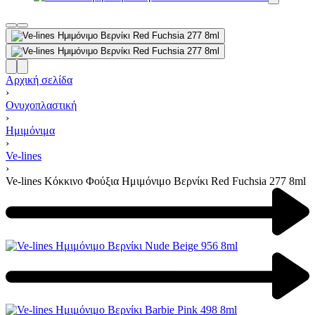
Αρχική σελίδα
›
Ονυχοπλαστική
›
Ημιμόνιμα
›
Ve-lines
›
Ve-lines Κόκκινο Φούξια Ημιμόνιμο Βερνίκι Red Fuchsia 277 8ml
Product
navigation
Previous
product:
Next