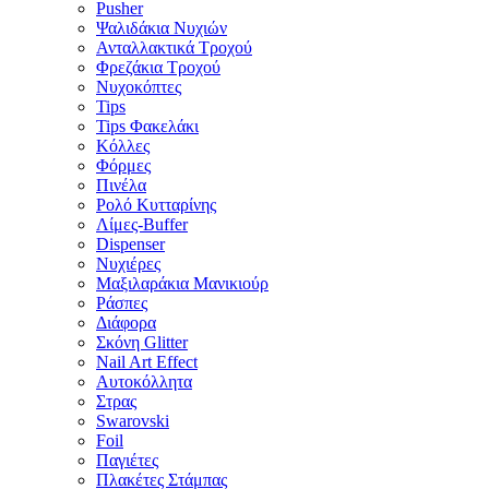
Pusher
Ψαλιδάκια Νυχιών
Ανταλλακτικά Τροχού
Φρεζάκια Τροχού
Νυχοκόπτες
Tips
Tips Φακελάκι
Κόλλες
Φόρμες
Πινέλα
Ρολό Κυτταρίνης
Λίμες-Buffer
Dispenser
Νυχιέρες
Μαξιλαράκια Μανικιούρ
Ράσπες
Διάφορα
Σκόνη Glitter
Nail Art Effect
Αυτοκόλλητα
Στρας
Swarovski
Foil
Παγιέτες
Πλακέτες Στάμπας