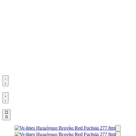
Παιδική
Περιποίηση
Search
open
Open
Account
details
Open
0
cart