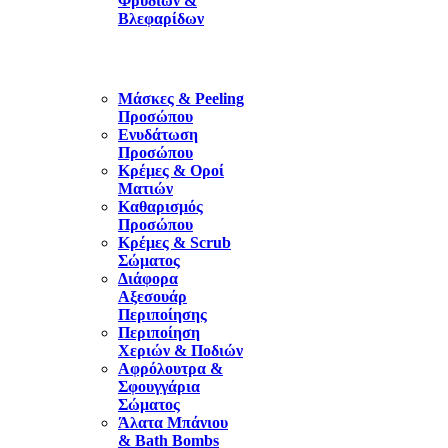
Φρυδιών &
Βλεφαρίδων
Μάσκες & Peeling
Προσώπου
Ενυδάτωση
Προσώπου
Κρέμες & Οροί
Ματιών
Καθαρισμός
Προσώπου
Κρέμες & Scrub
Σώματος
Διάφορα
Αξεσουάρ
Περιποίησης
Περιποίηση
Χεριών & Ποδιών
Αφρόλουτρα &
Σφουγγάρια
Σώματος
Άλατα Μπάνιου
& Bath Bombs