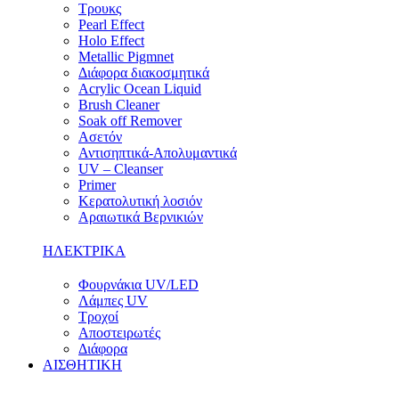
Τρουκς
Pearl Effect
Holo Effect
Metallic Pigmnet
Διάφορα διακοσμητικά
Acrylic Ocean Liquid
Brush Cleaner
Soak off Remover
Ασετόν
Αντισηπτικά-Απολυμαντικά
UV – Cleanser
Primer
Κερατολυτική λοσιόν
Αραιωτικά Βερνικιών
ΗΛΕΚΤΡΙΚΑ
Φουρνάκια UV/LED
Λάμπες UV
Τροχοί
Αποστειρωτές
Διάφορα
ΑΙΣΘΗΤΙΚΗ
ΠΕΡΙΣΣΟΤΕΡΑ