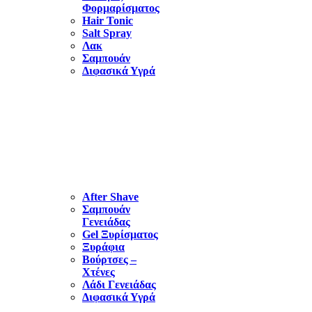
Φορμαρίσματος
Hair Tonic
Salt Spray
Λακ
Σαμπουάν
Διφασικά Υγρά
ΠΕΡΙΠΟΙΗΣΗ
ΓΕΝΕΙΑΔΑΣ-
ΞΥΡΙΣΜΑ
After Shave
Σαμπουάν
Γενειάδας
Gel Ξυρίσματος
Ξυράφια
Βούρτσες –
Χτένες
Λάδι Γενειάδας
Διφασικά Υγρά