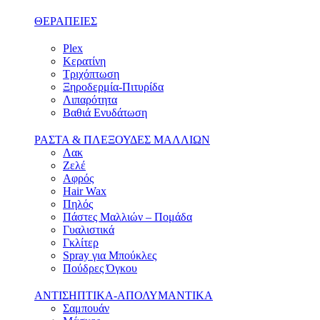
ΘΕΡΑΠΕΙΕΣ
Plex
Κερατίνη
Τριχόπτωση
Ξηροδερμία-Πιτυρίδα
Λιπαρότητα
Βαθιά Ενυδάτωση
ΡΑΣΤΑ & ΠΛΕΞΟΥΔΕΣ ΜΑΛΛΙΩΝ
Λακ
Ζελέ
Αφρός
Hair Wax
Πηλός
Πάστες Μαλλιών – Πομάδα
Γυαλιστικά
Γκλίτερ
Spray για Μπούκλες
Πούδρες Όγκου
ΑΝΤΙΣΗΠΤΙΚΑ-ΑΠΟΛΥΜΑΝΤΙΚΑ
Σαμπουάν