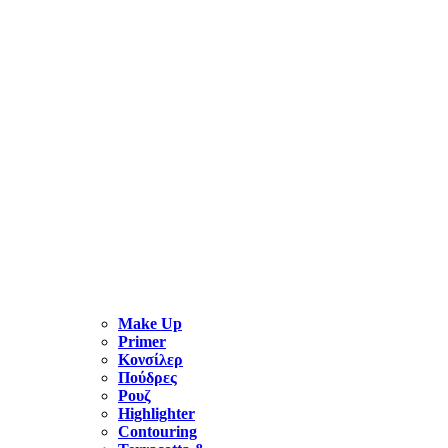
ΠΕΡΙΣΣΟΤΕΡΑ
Αξεσουαρ
Make Up
Primer
Κονσίλερ
Πούδρες
Ρουζ
Highlighter
Contouring