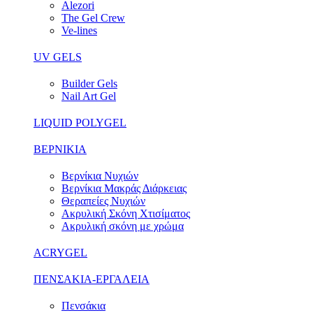
Alezori
The Gel Crew
Ve-lines
UV GELS
Builder Gels
Nail Art Gel
LIQUID POLYGEL
ΒΕΡΝΙΚΙΑ
Βερνίκια Νυχιών
Βερνίκια Μακράς Διάρκειας
Θεραπείες Νυχιών
Ακρυλική Σκόνη Χτισίματος
Ακρυλική σκόνη με χρώμα
ACRYGEL
ΠΕΝΣΑΚΙΑ-ΕΡΓΑΛΕΙΑ
Πενσάκια