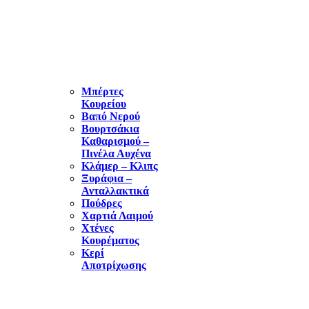
ΑΝΑΛΩΣΙΜΑ
ΚΟΥΡΕΙΟΥ
Μπέρτες
Κουρείου
Βαπό Νερού
Βουρτσάκια
Καθαρισμού –
Πινέλα Αυχένα
Κλάμερ – Κλιπς
Ξυράφια –
Ανταλλακτικά
Πούδρες
Χαρτιά Λαιμού
Χτένες
Κουρέματος
Κερί
Αποτρίχωσης