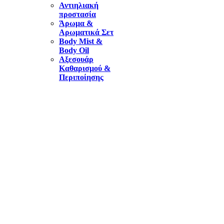
Αντιηλιακή
προστασία
Άρωμα &
Αρωματικά Σετ
Body Mist &
Body Oil
Αξεσουάρ
Καθαρισμού &
Περιποίησης
ΠΕΡΙΣΣΟΤΕΡΑ
Αναλώσιμα
αισθητικής