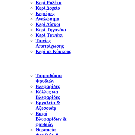
Κερί Ρολέτα
Κερί Δοχείο
Κεριέρες
Αναλώσιμα
Κερί Δίσκοι
Κερί Τηγανάκι
Κερί Ταψάκι
Ταινίες
Αποτρίχωσης
Κερί σε Κόκκους
Τσιμπιδάκια
Φρυδιών
Βλεφαρίδες
Κόλλες για
Βλεφαρίδες
Εργαλεία &
Αξεσουάρ
Βαφή
Βλεφαρίδων &
φρυδιών
Θεραπεία