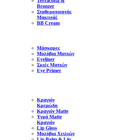
Terracotta &
Bronzer
Σταθεροποιητής
Μακιγιάζ
BB Cream
Μάσκαρες
Μολύβια Ματιών
Eyeliner
Σκιές Ματιών
Eye Primer
Κραγιόν
Κρεμώδη
Κραγιόν Matte
Υγρά Matte
Κραγιόν
Lip Gloss
Μολύβια Χειλιών
Lip Balm & Lip