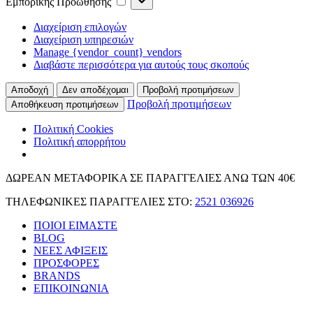
Εμπορικής Προώθησης
Προώθησης
Διαχείριση επιλογών
Διαχείριση υπηρεσιών
Manage {vendor_count} vendors
Διαβάστε περισσότερα για αυτούς τους σκοπούς
Αποδοχή
Δεν αποδέχομαι
Προβολή προτιμήσεων
Προβολή προτιμήσεων
Αποθήκευση προτιμήσεων
Πολιτική Cookies
Πολιτική απορρήτου
Skip
ΔΩΡΕΑΝ ΜΕΤΑΦΟΡΙΚΑ ΣΕ ΠΑΡΑΓΓΕΛΙΕΣ ΑΝΩ ΤΩΝ 40€
to
ΤΗΛΕΦΩΝΙΚΕΣ ΠΑΡΑΓΓΕΛΙΕΣ ΣΤΟ:
2521 036926
content
ΠΟΙΟΙ ΕΙΜΑΣΤΕ
BLOG
ΝΕΕΣ ΑΦΙΞΕΙΣ
ΠΡΟΣΦΟΡΕΣ
BRANDS
ΕΠΙΚΟΙΝΩΝΙΑ