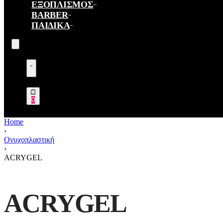
ΕΞΟΠΛΙΣΜΟΣ
BARBER
ΠΑΙΔΙΚΑ
Search
open
Open
Account
details
Open
0
cart
Home
›
Ονυχοπλαστική
›
ACRYGEL
ACRYGEL