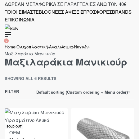
Skip
ΔΩΡΕΑΝ ΜΕΤΑΦΟΡΙΚΑ ΣΕ ΠΑΡΑΓΓΕΛΙΕΣ ΑΝΩ ΤΩΝ 40€
Τ
to
ΠΟΙΟΙ ΕΙΜΑΣΤΕ
BLOG
ΝΕΕΣ ΑΦΙΞΕΙΣ
ΠΡΟΣΦΟΡΕΣ
BRANDS
content
ΕΠΙΚΟΙΝΩΝΙΑ
SEARCH
OPEN
0
OPEN
OPEN
ACCOUNT
Home
›
Ονυχοπλαστική
›
Αναλώσιμα-Νυχιών
›
CART
DETAILS
Μαξιλαράκια Μανικιούρ
Μαξιλαράκια Μανικιούρ
SHOWING ALL 6 RESULTS
FILTER
Default sorting (Custom ordering + Menu order)
SOLD OUT
OEM