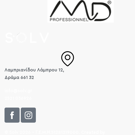
Λαμπριανίδου Λάμπρου 12,
Δράμα 661 32
info@solv.gr
2521 036926
© Solv 2026 – Γ.E.M.Η:51281319000. Created by