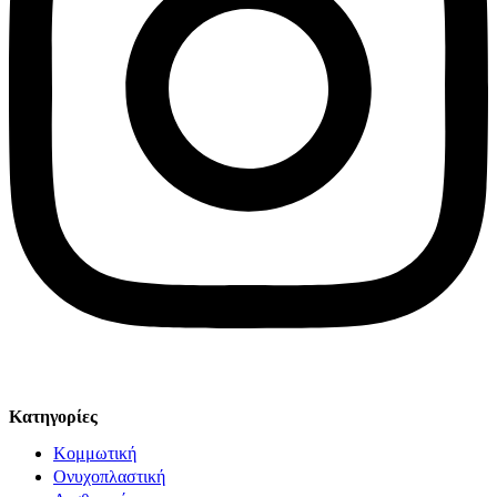
© Solv 2026 – Γ.E.M.Η:51281319000. Created by
Κατηγορίες
Κομμωτική
Ονυχοπλαστική