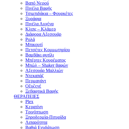
Βαπό Νερού
Πινέλα Βαφής
Τσιμπιδάκια – Φουρκέτες
Ξυράφια
Πινέλα Αυχένα
Κλιπς – Κλάμερ
Διάφορα Αξεσουάρ
Ρολά
Μπικουτί
Πετσέτες Κομμωτηρίου
Βαμβάκι φυτίλι
Μπέρτες Κουρέματος
Μπώλ – Shaker βαφών
Αξεσουάρ Μαλλιών
Ντεκαπάζ
Περμανάντ
Οξυζενέ
Ξεβαφτικά Βαφής
ΘΕΡΑΠΕΙΕΣ
Plex
Κερατίνη
Τριχόπτωση
Ξηροδερμία-Πιτυρίδα
Λιπαρότητα
Βαθιά Ενυδάτωση