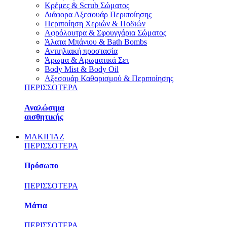
Κρέμες & Scrub Σώματος
Διάφορα Αξεσουάρ Περιποίησης
Περιποίηση Χεριών & Ποδιών
Αφρόλουτρα & Σφουγγάρια Σώματος
Άλατα Μπάνιου & Bath Bombs
Αντιηλιακή προστασία
Άρωμα & Αρωματικά Σετ
Body Mist & Body Oil
Αξεσουάρ Καθαρισμού & Περιποίησης
ΠΕΡΙΣΣΟΤΕΡΑ
Αναλώσιμα
αισθητικής
ΜΑΚΙΓΙΑΖ
ΠΕΡΙΣΣΟΤΕΡΑ
Πρόσωπο
ΠΕΡΙΣΣΟΤΕΡΑ
Μάτια
ΠΕΡΙΣΣΟΤΕΡΑ