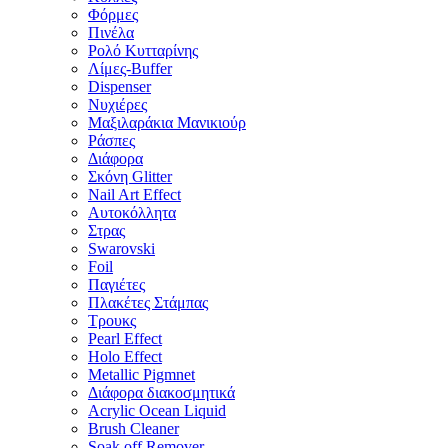
Φόρμες
Πινέλα
Ρολό Κυτταρίνης
Λίμες-Buffer
Dispenser
Νυχιέρες
Μαξιλαράκια Μανικιούρ
Ράσπες
Διάφορα
Σκόνη Glitter
Nail Art Effect
Αυτοκόλλητα
Στρας
Swarovski
Foil
Παγιέτες
Πλακέτες Στάμπας
Τρουκς
Pearl Effect
Holo Effect
Metallic Pigmnet
Διάφορα διακοσμητικά
Acrylic Ocean Liquid
Brush Cleaner
Soak off Remover