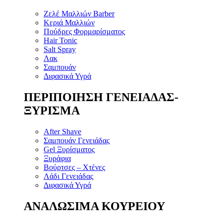
Ζελέ Μαλλιών Barber
Κεριά Μαλλιών
Πούδρες Φορμαρίσματος
Hair Tonic
Salt Spray
Λακ
Σαμπουάν
Διφασικά Υγρά
ΠΕΡΙΠΟΙΗΣΗ ΓΕΝΕΙΑΔΑΣ-
ΞΥΡΙΣΜΑ
After Shave
Σαμπουάν Γενειάδας
Gel Ξυρίσματος
Ξυράφια
Βούρτσες – Χτένες
Λάδι Γενειάδας
Διφασικά Υγρά
ΑΝΑΛΩΣΙΜΑ ΚΟΥΡΕΙΟΥ