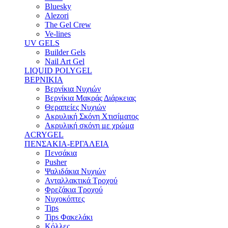
Bluesky
Alezori
The Gel Crew
Ve-lines
UV GELS
Builder Gels
Nail Art Gel
LIQUID POLYGEL
ΒΕΡΝΙΚΙΑ
Βερνίκια Νυχιών
Βερνίκια Μακράς Διάρκειας
Θεραπείες Νυχιών
Ακρυλική Σκόνη Χτισίματος
Ακρυλική σκόνη με χρώμα
ACRYGEL
ΠΕΝΣΑΚΙΑ-ΕΡΓΑΛΕΙΑ
Πενσάκια
Pusher
Ψαλιδάκια Νυχιών
Ανταλλακτικά Τροχού
Φρεζάκια Τροχού
Νυχοκόπτες
Tips
Tips Φακελάκι
Κόλλες