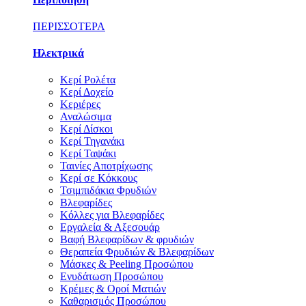
ΠΕΡΙΣΣΟΤΕΡΑ
Ηλεκτρικά
Κερί Ρολέτα
Κερί Δοχείο
Κεριέρες
Αναλώσιμα
Κερί Δίσκοι
Κερί Τηγανάκι
Κερί Ταψάκι
Ταινίες Αποτρίχωσης
Κερί σε Κόκκους
Τσιμπιδάκια Φρυδιών
Βλεφαρίδες
Κόλλες για Βλεφαρίδες
Εργαλεία & Αξεσουάρ
Βαφή Βλεφαρίδων & φρυδιών
Θεραπεία Φρυδιών & Βλεφαρίδων
Μάσκες & Peeling Προσώπου
Ενυδάτωση Προσώπου
Κρέμες & Οροί Ματιών
Καθαρισμός Προσώπου