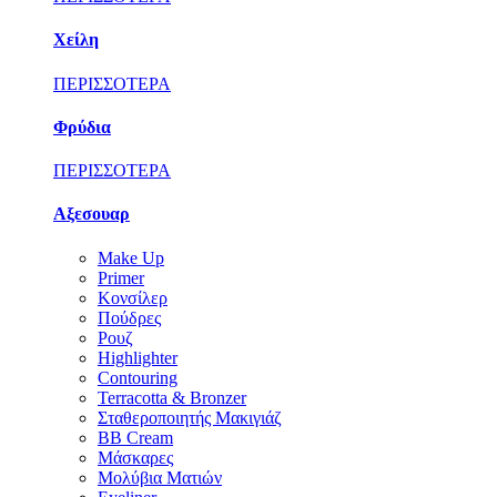
Χείλη
ΠΕΡΙΣΣΟΤΕΡΑ
Φρύδια
ΠΕΡΙΣΣΟΤΕΡΑ
Αξεσουαρ
Make Up
Primer
Κονσίλερ
Πούδρες
Ρουζ
Highlighter
Contouring
Terracotta & Bronzer
Σταθεροποιητής Μακιγιάζ
BB Cream
Μάσκαρες
Μολύβια Ματιών