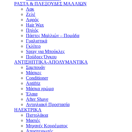
ΡΑΣΤΑ & ΠΛΕΞΟΥΔΕΣ ΜΑΛΛΙΩΝ
Λακ
Ζελέ
Αφρός
Hair Wax
Πηλός
Πάστες Μαλλιών – Πομάδα
Γυαλιστικά
Γκλίτερ
Spray για Μπούκλες
Πούδρες Όγκου
ΑΝΤΙΣΗΠΤΙΚΑ-ΑΠΟΛΥΜΑΝΤΙΚΑ
Σαμπουάν
Μάσκες
Conditioner
Antifriz
Μάσκα χρώμα
Έλαια
After Shave
Αντιηλιακή Προστασία
ΗΛΕΚΤΡΙΚΑ
Πιστολάκια
Μασιές
Μηχανές Κουρέματος
Αποστειρωτές