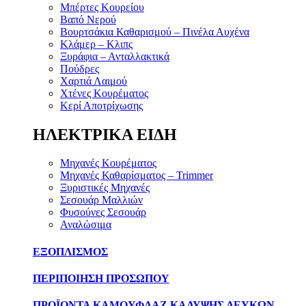
Μπέρτες Κουρείου
Βαπό Νερού
Βουρτσάκια Καθαρισμού – Πινέλα Αυχένα
Κλάμερ – Κλιπς
Ξυράφια – Ανταλλακτικά
Πούδρες
Χαρτιά Λαιμού
Χτένες Κουρέματος
Κερί Αποτρίχωσης
ΗΛΕΚΤΡΙΚΑ ΕΙΔΗ
Μηχανές Κουρέματος
Μηχανές Καθαρίσματος – Trimmer
Ξυριστικές Μηχανές
Σεσουάρ Μαλλιών
Φυσούνες Σεσουάρ
Αναλώσιμα
ΕΞΟΠΛΙΣΜΟΣ
ΠΕΡΙΠΟΙΗΣΗ ΠΡΟΣΩΠΟΥ
ΠΡΟΪΟΝΤΑ ΚΑΜΟΥΦΛΑΖ ΚΑΛΥΨΗΣ ΛΕΥΚΩΝ