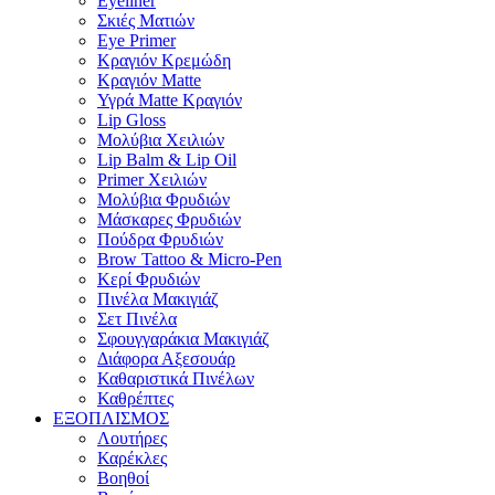
Eyeliner
Σκιές Ματιών
Eye Primer
Κραγιόν Κρεμώδη
Κραγιόν Matte
Υγρά Matte Κραγιόν
Lip Gloss
Μολύβια Χειλιών
Lip Balm & Lip Oil
Primer Χειλιών
Μολύβια Φρυδιών
Μάσκαρες Φρυδιών
Πούδρα Φρυδιών
Brow Tattoo & Micro-Pen
Κερί Φρυδιών
Πινέλα Μακιγιάζ
Σετ Πινέλα
Σφουγγαράκια Μακιγιάζ
Διάφορα Αξεσουάρ
Καθαριστικά Πινέλων
Καθρέπτες
ΕΞΟΠΛΙΣΜΟΣ
Λουτήρες
Καρέκλες
Βοηθοί