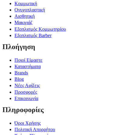
Κομμωτική
Ονυχοπλαστική
Αισθητική
Μακιγιάζ
Εξοπλισμός Κομμωτηρίου
Εξοπλισμός Barber
Πλοήγηση
Ποιοί Είμαστε
Καταστήματα
Brands
Blog
Νέες Αφίξεις
Προσφορές
Επικοινωνία
Πληροφορίες
Όροι Χρήσης
Πολιτική Απορρήτου