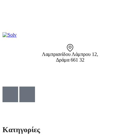
Λαμπριανίδου Λάμπρου 12,
Δράμα 661 32
info@solv.gr
2521 036926
© Solv 2026 – Γ.E.M.Η:51281319000. Created by
Κατηγορίες