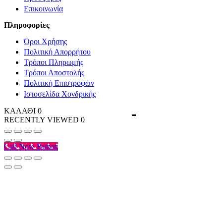
Επικοινωνία
Πληροφορίες
Όροι Χρήσης
Πολιτική Απορρήτου
Τρόποι Πληρωμής
Τρόποι Αποστολής
Πολιτική Επιστροφών
Ιστοσελίδα Χονδρικής
ΚΑΛΑΘΙ
0
RECENTLY VIEWED
0
Call Now Button