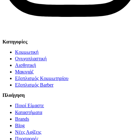
© Solv 2026 – Γ.E.M.Η:51281319000. Created by
Κατηγορίες
Κομμωτική
Ονυχοπλαστική
Αισθητική
Μακιγιάζ
Εξοπλισμός Κομμωτηρίου
Εξοπλισμός Barber
Πλοήγηση
Ποιοί Είμαστε
Καταστήματα
Brands
Blog
Νέες Αφίξεις
Προσφορές