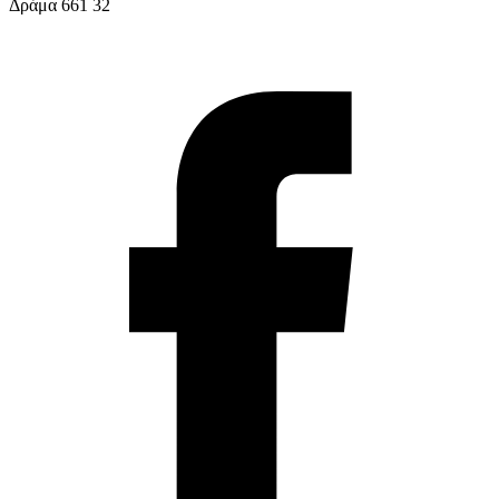
Δράμα 661 32
info@solv.gr
2521 036926