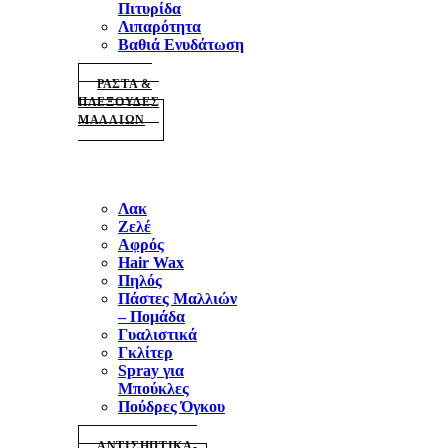
Πιτυρίδα
Λιπαρότητα
Βαθιά Ενυδάτωση
ΡΑΣΤΑ &
ΠΛΕΞΟΥΔΕΣ
ΜΑΛΛΙΩΝ
Λακ
Ζελέ
Αφρός
Hair Wax
Πηλός
Πάστες Μαλλιών
– Πομάδα
Γυαλιστικά
Γκλίτερ
Spray για
Μπούκλες
Πούδρες Όγκου
ΑΝΤΙΣΗΠΤΙΚΑ-