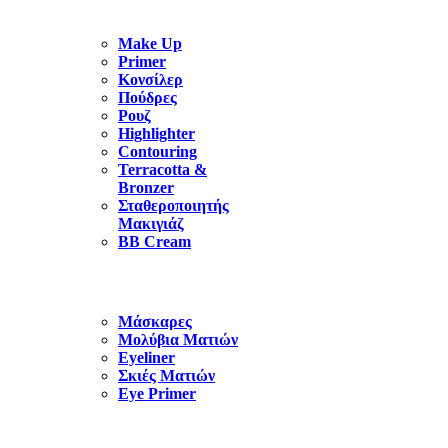
Make Up
Primer
Κονσίλερ
Πούδρες
Ρουζ
Highlighter
Contouring
Terracotta &
Bronzer
Σταθεροποιητής
Μακιγιάζ
BB Cream
Μάσκαρες
Μολύβια Ματιών
Eyeliner
Σκιές Ματιών
Eye Primer