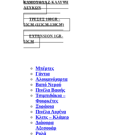
ΚΑΜΟΥΦΛΑΖ-ΚΑΛΥΨΗ
ΛΕΥΚΩΝ
ΤΡΕΣΕΣ 100GR -
55CM (115CM-130CM)
EXTENSION 1GR-
55CM
Μπέρτες
Γάντια
Αλουμινόχαρτα
Βαπό Νερού
Πινέλα Βαφής
Τσιμπιδάκια –
Φουρκέτες
Ξυράφια
Πινέλα Αυχένα
Κλιπς – Κλάμερ
Διάφορα
Αξεσουάρ
Ρολά