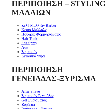
ΠΕΡΙΠΟΙΗΣΗ – STYLING
ΜΑΛΛΙΩΝ
Ζελέ Μαλλιών Barber
Κεριά Μαλλιών
Πούδρες Φορμαρίσματος
Hair Tonic
Salt Spray
Λακ
Σαμπουάν
Διφασικά Υγρά
ΠΕΡΙΠΟΙΗΣΗ
ΓΕΝΕΙΑΔΑΣ-ΞΥΡΙΣΜΑ
After Shave
Σαμπουάν Γενειάδας
Gel Ξυρίσματος
Ξυράφια
Βούρτσες – Χτένες