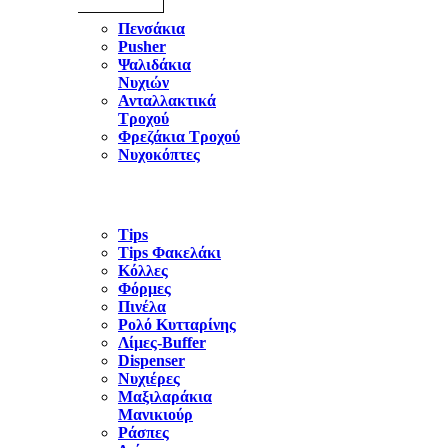
Πενσάκια
Pusher
Ψαλιδάκια
Νυχιών
Ανταλλακτικά
Τροχού
Φρεζάκια Τροχού
Νυχοκόπτες
Tips
Tips Φακελάκι
Κόλλες
Φόρμες
Πινέλα
Ρολό Κυτταρίνης
Λίμες-Buffer
Dispenser
Νυχιέρες
Μαξιλαράκια
Μανικιούρ
Ράσπες