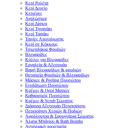
Κερί Ρολέτα
Κερί Δοχείο
Κεριέρες
Αναλώσιμα
Κερί Δίσκοι
Κερί Τηγανάκι
Κερί Ταψάκι
Ταινίες Αποτρίχωσης
Κερί σε Κόκκους
Τσιμπιδάκια Φρυδιών
Βλεφαρίδες
Κόλλες για Βλεφαρίδες
Εργαλεία & Αξεσουάρ
Βαφή Βλεφαρίδων & φρυδιών
Θεραπεία Φρυδιών & Βλεφαρίδων
Μάσκες & Peeling Προσώπου
Ενυδάτωση Προσώπου
Κρέμες & Οροί Ματιών
Καθαρισμός Προσώπου
Κρέμες & Scrub Σώματος
Διάφορα Αξεσουάρ Περιποίησης
Περιποίηση Χεριών & Ποδιών
Αφρόλουτρα & Σφουγγάρια Σώματος
Άλατα Μπάνιου & Bath Bombs
Αντιηλιακή προστασία