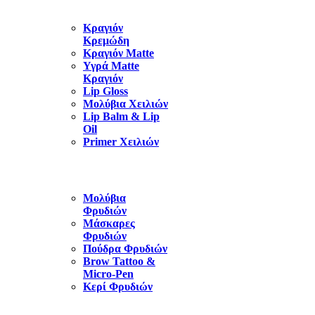
Κραγιόν
Κρεμώδη
Κραγιόν Matte
Υγρά Matte
Κραγιόν
Lip Gloss
Μολύβια Χειλιών
Lip Balm & Lip
Oil
Primer Χειλιών
Μολύβια
Φρυδιών
Μάσκαρες
Φρυδιών
Πούδρα Φρυδιών
Brow Tattoo &
Micro-Pen
Κερί Φρυδιών