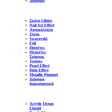
Διάφορα
Σκόνη Glitter
Nail Art Effect
Αυτοκόλλητα
Στρας
Swarovski
Foil
Παγιέτες
Πλακέτες
Στάμπας
Τρουκς
Pearl Effect
Holo Effect
Metallic Pigmnet
Διάφορα
διακοσμητικά
Acrylic Ocean
Liquid