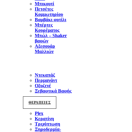
Μπικουτί
Πετσέτες
Κομμωτηρίου
Βαμβάκι φυτίλι
Μπέρτες
Κουρέματος
Μπώλ – Shaker
βαφών
Αξεσουάρ
Μαλλιών
Ντεκαπάζ
Περμανάντ
Οξυζενέ
Ξεβαφτικά Βαφής
ΘΕΡΑΠΕΙΕΣ
Plex
Κερατίνη
Τριχόπτωση
Ξηροδερμία-