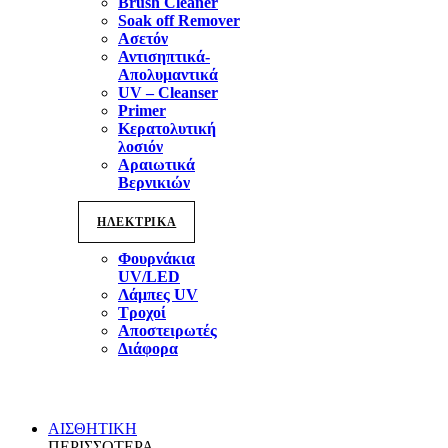
Brush Cleaner
Soak off Remover
Ασετόν
Αντισηπτικά-
Απολυμαντικά
UV – Cleanser
Primer
Κερατολυτική
λοσιόν
Αραιωτικά
Βερνικιών
ΗΛΕΚΤΡΙΚΑ
Φουρνάκια
UV/LED
Λάμπες UV
Τροχοί
Αποστειρωτές
Διάφορα
ΑΙΣΘΗΤΙΚΗ
ΠΕΡΙΣΣΟΤΕΡΑ