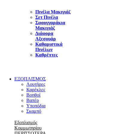
Πινέλα Μακιγιάζ
Σετ Πινέλα
Σφουγγαράκια
Μακιγιάζ
Διάφορα
Αξεσουάρ
Καθαριστικά
Πινέλων
Καθρέπτες
ΕΞΟΠΛΙΣΜΟΣ
Λουτήρες
Καρέκλες
Βοηθοί
Βαπέρ
Υποπόδια
Σκαμπό
Εξοπλισμός
Κομμωτηρίου
ΠΕΡΙΣΣΟΤΕΡΑ