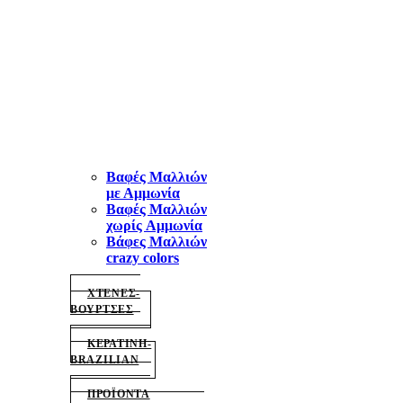
Περιποίηση
Βαφές Μαλλιών
με Αμμωνία
Βαφές Μαλλιών
χωρίς Aμμωνία
Βάφες Μαλλιών
crazy colors
ΧΤΕΝΕΣ-
ΒΟΥΡΤΣΕΣ
ΚΕΡΑΤΙΝΗ-
BRAZILIAN
ΠΡΟΪΟΝΤΑ