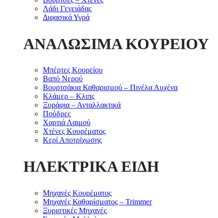
Λάδι Γενειάδας
Διφασικά Υγρά
ΑΝΑΛΩΣΙΜΑ ΚΟΥΡΕΙΟΥ
Μπέρτες Κουρείου
Βαπό Νερού
Βουρτσάκια Καθαρισμού – Πινέλα Αυχένα
Κλάμερ – Κλιπς
Ξυράφια – Ανταλλακτικά
Πούδρες
Χαρτιά Λαιμού
Χτένες Κουρέματος
Κερί Αποτρίχωσης
ΗΛΕΚΤΡΙΚΑ ΕΙΔΗ
Μηχανές Κουρέματος
Μηχανές Καθαρίσματος – Trimmer
Ξυριστικές Μηχανές