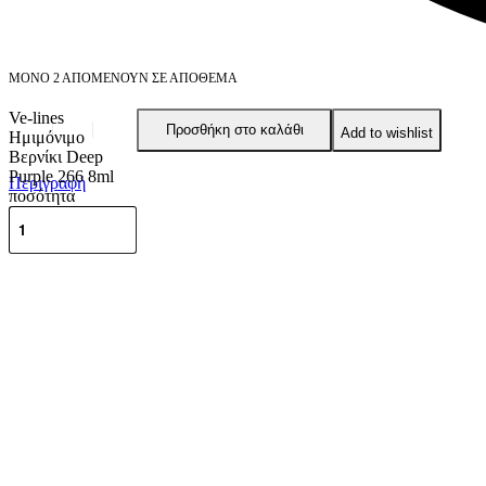
ΜΌΝΟ 2 ΑΠΟΜΈΝΟΥΝ ΣΕ ΑΠΌΘΕΜΑ
Ve-lines
Προσθήκη στο καλάθι
Add to wishlist
Ημιμόνιμο
Βερνίκι Deep
Purple 266 8ml
Περιγραφή
ποσότητα