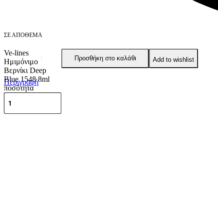
ΣΕ ΑΠΌΘΕΜΑ
Ve-lines
Προσθήκη στο καλάθι
Add to wishlist
Ημιμόνιμο
Βερνίκι Deep
Blue 1548 8ml
Περιγραφή
ποσότητα