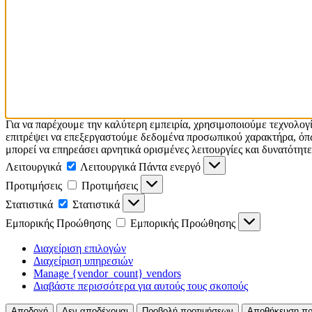
Για να παρέχουμε την καλύτερη εμπειρία, χρησιμοποιούμε τεχνολογ
επιτρέψει να επεξεργαστούμε δεδομένα προσωπικού χαρακτήρα, όπω
μπορεί να επηρεάσει αρνητικά ορισμένες λειτουργίες και δυνατότητε
Λειτουργικά
Λειτουργικά
Πάντα ενεργό
Προτιμήσεις
Προτιμήσεις
Στατιστικά
Στατιστικά
Εμπορικής Προώθησης
Εμπορικής Προώθησης
Διαχείριση επιλογών
Διαχείριση υπηρεσιών
Manage {vendor_count} vendors
Διαβάστε περισσότερα για αυτούς τους σκοπούς
Αποδοχή
Δεν αποδέχομαι
Προβολή προτιμήσεων
Αποθήκευση πρ