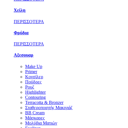
Χείλη
ΠΕΡΙΣΣΟΤΕΡΑ
Φρύδια
ΠΕΡΙΣΣΟΤΕΡΑ
Αξεσουαρ
Make Up
Primer
Κονσίλερ
Πούδρες
Ρουζ
Highlighter
Contouring
Terracotta & Bronzer
Σταθεροποιητής Μακιγιάζ
BB Cream
Μάσκαρες
Μολύβια Ματιών