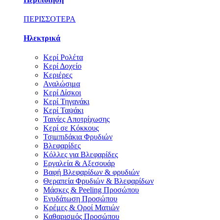
ΠΕΡΙΣΣΟΤΕΡΑ
Ηλεκτρικά
Κερί Ρολέτα
Κερί Δοχείο
Κεριέρες
Αναλώσιμα
Κερί Δίσκοι
Κερί Τηγανάκι
Κερί Ταψάκι
Ταινίες Αποτρίχωσης
Κερί σε Κόκκους
Τσιμπιδάκια Φρυδιών
Βλεφαρίδες
Κόλλες για Βλεφαρίδες
Εργαλεία & Αξεσουάρ
Βαφή Βλεφαρίδων & φρυδιών
Θεραπεία Φρυδιών & Βλεφαρίδων
Μάσκες & Peeling Προσώπου
Ενυδάτωση Προσώπου
Κρέμες & Οροί Ματιών
Καθαρισμός Προσώπου