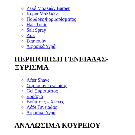
Ζελέ Μαλλιών Barber
Κεριά Μαλλιών
Πούδρες Φορμαρίσματος
Hair Tonic
Salt Spray
Λακ
Σαμπουάν
Διφασικά Υγρά
ΠΕΡΙΠΟΙΗΣΗ ΓΕΝΕΙΑΔΑΣ-
ΞΥΡΙΣΜΑ
After Shave
Σαμπουάν Γενειάδας
Gel Ξυρίσματος
Ξυράφια
Βούρτσες – Χτένες
Λάδι Γενειάδας
Διφασικά Υγρά
ΑΝΑΛΩΣΙΜΑ ΚΟΥΡΕΙΟΥ