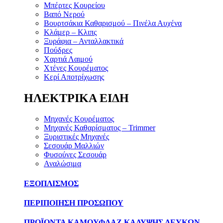
Μπέρτες Κουρείου
Βαπό Νερού
Βουρτσάκια Καθαρισμού – Πινέλα Αυχένα
Κλάμερ – Κλιπς
Ξυράφια – Ανταλλακτικά
Πούδρες
Χαρτιά Λαιμού
Χτένες Κουρέματος
Κερί Αποτρίχωσης
ΗΛΕΚΤΡΙΚΑ ΕΙΔΗ
Μηχανές Κουρέματος
Μηχανές Καθαρίσματος – Trimmer
Ξυριστικές Μηχανές
Σεσουάρ Μαλλιών
Φυσούνες Σεσουάρ
Αναλώσιμα
ΕΞΟΠΛΙΣΜΟΣ
ΠΕΡΙΠΟΙΗΣΗ ΠΡΟΣΩΠΟΥ
ΠΡΟΪΟΝΤΑ ΚΑΜΟΥΦΛΑΖ ΚΑΛΥΨΗΣ ΛΕΥΚΩΝ