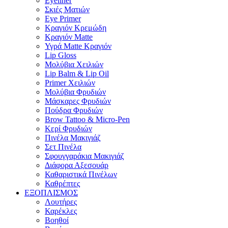
Eyeliner
Σκιές Ματιών
Eye Primer
Κραγιόν Κρεμώδη
Κραγιόν Matte
Υγρά Matte Κραγιόν
Lip Gloss
Μολύβια Χειλιών
Lip Balm & Lip Oil
Primer Χειλιών
Μολύβια Φρυδιών
Μάσκαρες Φρυδιών
Πούδρα Φρυδιών
Brow Tattoo & Micro-Pen
Κερί Φρυδιών
Πινέλα Μακιγιάζ
Σετ Πινέλα
Σφουγγαράκια Μακιγιάζ
Διάφορα Αξεσουάρ
Καθαριστικά Πινέλων
Καθρέπτες
ΕΞΟΠΛΙΣΜΟΣ
Λουτήρες
Καρέκλες
Βοηθοί