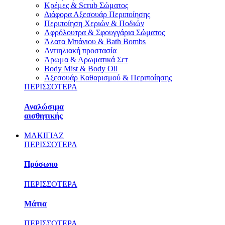
Κρέμες & Scrub Σώματος
Διάφορα Αξεσουάρ Περιποίησης
Περιποίηση Χεριών & Ποδιών
Αφρόλουτρα & Σφουγγάρια Σώματος
Άλατα Μπάνιου & Bath Bombs
Αντιηλιακή προστασία
Άρωμα & Αρωματικά Σετ
Body Mist & Body Oil
Αξεσουάρ Καθαρισμού & Περιποίησης
ΠΕΡΙΣΣΟΤΕΡΑ
Αναλώσιμα
αισθητικής
ΜΑΚΙΓΙΑΖ
ΠΕΡΙΣΣΟΤΕΡΑ
Πρόσωπο
ΠΕΡΙΣΣΟΤΕΡΑ
Μάτια
ΠΕΡΙΣΣΟΤΕΡΑ