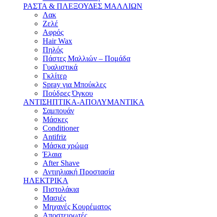
ΡΑΣΤΑ & ΠΛΕΞΟΥΔΕΣ ΜΑΛΛΙΩΝ
Λακ
Ζελέ
Αφρός
Hair Wax
Πηλός
Πάστες Μαλλιών – Πομάδα
Γυαλιστικά
Γκλίτερ
Spray για Μπούκλες
Πούδρες Όγκου
ΑΝΤΙΣΗΠΤΙΚΑ-ΑΠΟΛΥΜΑΝΤΙΚΑ
Σαμπουάν
Μάσκες
Conditioner
Antifriz
Μάσκα χρώμα
Έλαια
After Shave
Αντιηλιακή Προστασία
ΗΛΕΚΤΡΙΚΑ
Πιστολάκια
Μασιές
Μηχανές Κουρέματος
Αποστειρωτές