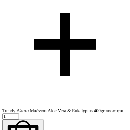
Trendy Άλατα Μπάνιου Aloe Vera & Eukalyptus 400gr ποσότητα