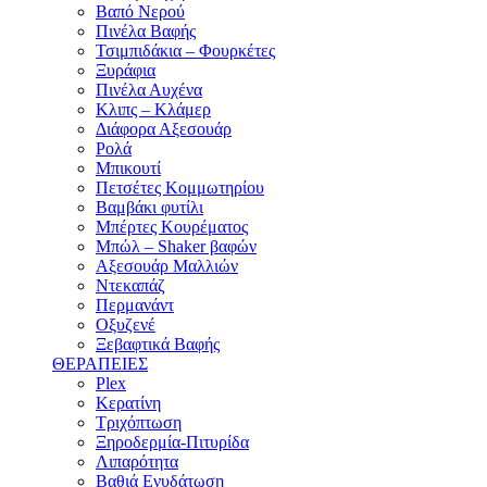
Βαπό Νερού
Πινέλα Βαφής
Τσιμπιδάκια – Φουρκέτες
Ξυράφια
Πινέλα Αυχένα
Κλιπς – Κλάμερ
Διάφορα Αξεσουάρ
Ρολά
Μπικουτί
Πετσέτες Κομμωτηρίου
Βαμβάκι φυτίλι
Μπέρτες Κουρέματος
Μπώλ – Shaker βαφών
Αξεσουάρ Μαλλιών
Ντεκαπάζ
Περμανάντ
Οξυζενέ
Ξεβαφτικά Βαφής
ΘΕΡΑΠΕΙΕΣ
Plex
Κερατίνη
Τριχόπτωση
Ξηροδερμία-Πιτυρίδα
Λιπαρότητα
Βαθιά Ενυδάτωση