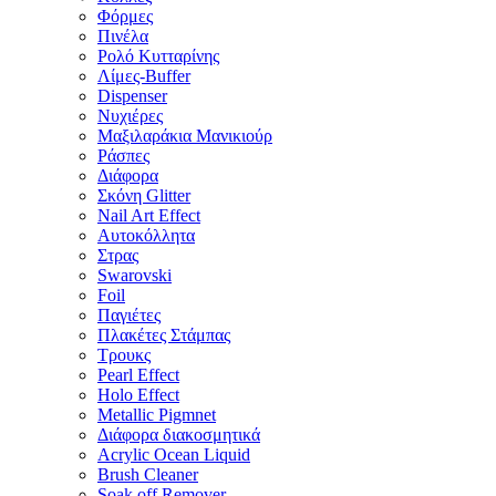
Φόρμες
Πινέλα
Ρολό Κυτταρίνης
Λίμες-Buffer
Dispenser
Νυχιέρες
Μαξιλαράκια Μανικιούρ
Ράσπες
Διάφορα
Σκόνη Glitter
Nail Art Effect
Αυτοκόλλητα
Στρας
Swarovski
Foil
Παγιέτες
Πλακέτες Στάμπας
Τρουκς
Pearl Effect
Holo Effect
Metallic Pigmnet
Διάφορα διακοσμητικά
Acrylic Ocean Liquid
Brush Cleaner
Soak off Remover