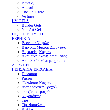
Bluesky
Alezori
The Gel Crew
Ve-lines
UV GELS
Builder Gels
Nail Art Gel
LIQUID POLYGEL
ΒΕΡΝΙΚΙΑ
Βερνίκια Νυχιών
Βερνίκια Μακράς Διάρκειας
Θεραπείες Νυχιών
Ακρυλική Σκόνη Χτισίματος
Ακρυλική σκόνη με χρώμα
ACRYGEL
ΠΕΝΣΑΚΙΑ-ΕΡΓΑΛΕΙΑ
Πενσάκια
Pusher
Ψαλιδάκια Νυχιών
Ανταλλακτικά Τροχού
Φρεζάκια Τροχού
Νυχοκόπτες
Tips
Tips Φακελάκι
Κόλλες