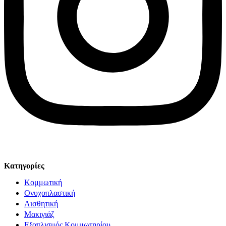
© Solv 2026 – Γ.E.M.Η:51281319000. Created by
Κατηγορίες
Κομμωτική
Ονυχοπλαστική
Αισθητική
Μακιγιάζ
Εξοπλισμός Κομμωτηρίου