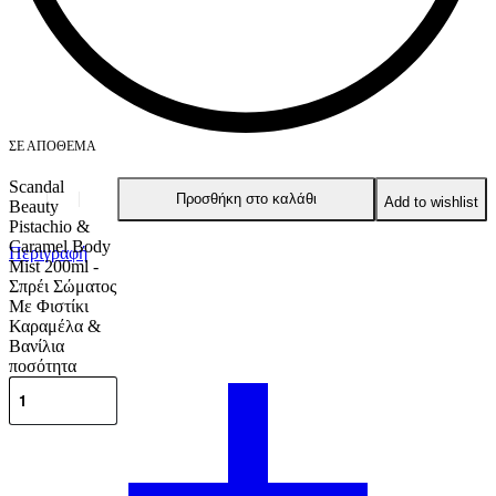
ΣΕ ΑΠΌΘΕΜΑ
Scandal
Προσθήκη στο καλάθι
Add to wishlist
Beauty
Pistachio &
Caramel Body
Περιγραφή
Mist 200ml -
Σπρέι Σώματος
Με Φιστίκι
Καραμέλα &
Βανίλια
ποσότητα