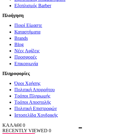
Εξοπλισμός Barber
Πλοήγηση
Ποιοί Είμαστε
Καταστήματα
Brands
Blog
Νέες Αφίξεις
Προσφορές
Επικοινωνία
Πληροφορίες
Όροι Χρήσης
Πολιτική Απορρήτου
Τρόποι Πληρωμής
Τρόποι Αποστολής
Πολιτική Επιστροφών
Ιστοσελίδα Χονδρικής
ΚΑΛΑΘΙ
0
RECENTLY VIEWED
0