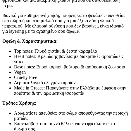
φρεσκάδα και μια διακριτική γλυκύτητα που σε συνοδεύει όλη
μέρα.
Ιδανικό για καθημερινή χρήση, μπορείς να το ψεκάσεις απευθείας
στο σώμα ή και στα μαλλιά σου για μια έξτρα δόση γλυκού
πειρασμού. Με ελαφριά σύνθεση που δεν βαραίνει, είναι ιδανικό
για layering με το αγαπημένο σου άρωμα.
Οφέλη & Χαρακτηριστικά:
Top notes: Γλυκό φιστίκι & ζεστή καραμέλα
Heart notes: Κρεμώδης βανίλια με διακριτικές φρουτώδεις
νότες
Base notes: Ξηροί καρποί, βούτυρο & αισθησιακή ζεστασιά
Vegan
Cruelty Free
Δερματολογικά ελεγμένο προϊόν
Made in Greece: Παραγάγετε στην Ελλάδα με έμφαση στην
ποιότητα & την αρωματική ισορροπία
Τρόπος Χρήσης:
Αρωματίστε απευθείας στο σώμα αποφεύγοντας την περιοχή
ματιών.
Επαναλάβετε όσο συχνά θέλετε για να φρεσκάρετε το
άρωμα σας.