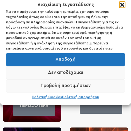
Κ
ρ
έ
μ
ε
ς
&
S
c
r
u
b
Σ
ώ
μ
α
τ
ο
ς
30
Διαχείριση Συγκατάθεσης
Κ
α
θ
α
ρ
ι
σ
μ
ς
Π
ρ
ο
σ
ώ
π
ο
υ
65
ό
Για να παρέχουμε την καλύτερη εμπειρία, χρησιμοποιούμε
τεχνολογίες όπως cookies για την αποθήκευση ή/και την
πρόσβαση σε πληροφορίες συσκευών. Η συγκατάθεση για τις εν
λόγω τεχνολογίες θα μας επιτρέψει να επεξεργαστούμε δεδομένα
προσωπικού χαρακτήρα, όπως συμπεριφορά περιήγησης ή
μοναδικά αναγνωριστικά σε αυτόν τον ιστότοπο. Η μη
συγκατάθεση ή η ανάκληση της συγκατάθεσης, μπορεί να
επηρεάσει αρνητικά ορισμένες λειτουργίες και δυνατότητες.
Αποδοχή
01
—
13
Δεν αποδέχομαι
Vegan
Gluten Free
Προβολή προτιμήσεων
Προϊόντα
Πολιτική Cookies
Πολιτική απορρήτου
ΠΕΡΙΣΣΟΤΕΡΑ
ΠΕΡΙΣΣΟΤΕΡΑ