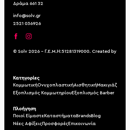
Δράμα 661 32
info@solv.gr
2521 036926
© Solv 2026 – Γ.E.M.Η:51281319000. Created by
Κατηγορίες
Κομμωτική
Ονυχοπλαστική
Αισθητική
Μακιγιάζ
Εξοπλισμός Κομμωτηρίου
Εξοπλισμός Barber
Πλοήγηση
Ποιοί Είμαστε
Καταστήματα
Brands
Blog
Νέες Αφίξεις
Προσφορές
Επικοινωνία