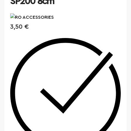
SP200 8cm
3,50
€