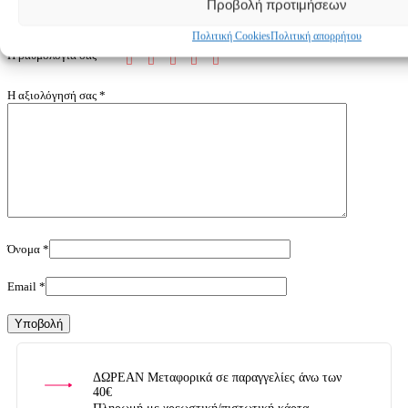
Προβολή προτιμήσεων
Η ηλ. διεύθυνση σας δεν δημοσιεύεται.
Τα υποχρεωτικά πεδία σημειώνονται με
*
Πολιτική Cookies
Πολιτική απορρήτου
Η βαθμολογία σας
Η αξιολόγησή σας
*
Όνομα
*
Email
*
ΔΩΡΕΑΝ Μεταφορικά σε παραγγελίες άνω των
40€