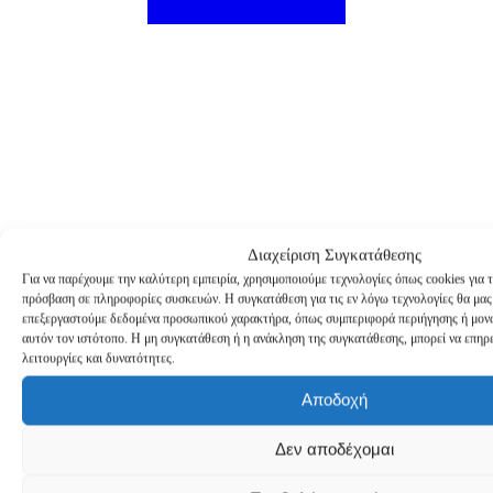
Διαχείριση Συγκατάθεσης
Για να παρέχουμε την καλύτερη εμπειρία, χρησιμοποιούμε τεχνολογίες όπως cookies για 
Αξιολογήσεις
πρόσβαση σε πληροφορίες συσκευών. Η συγκατάθεση για τις εν λόγω τεχνολογίες θα μας
επεξεργαστούμε δεδομένα προσωπικού χαρακτήρα, όπως συμπεριφορά περιήγησης ή μονα
αυτόν τον ιστότοπο. Η μη συγκατάθεση ή η ανάκληση της συγκατάθεσης, μπορεί να επηρε
λειτουργίες και δυνατότητες.
Δεν υπάρχουν ακόμα κριτικές
Αποδοχή
Δεν αποδέχομαι
Κάνετε την πρώτη αξιολόγηση για το προϊόν: “Ro Accessories
Eyeliner Stencil – Στένσιλ για Eyeliner TL105”