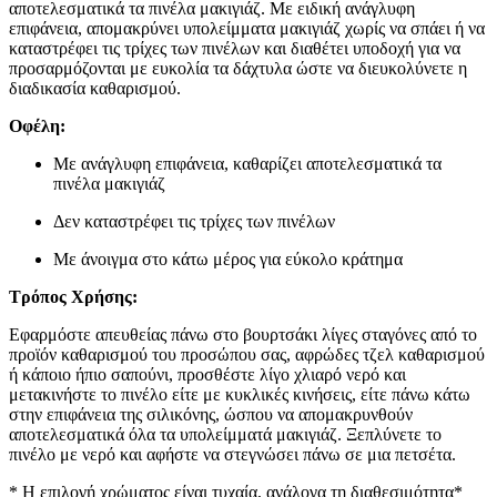
αποτελεσματικά τα πινέλα μακιγιάζ. Με ειδική ανάγλυφη
επιφάνεια, απομακρύνει υπολείμματα μακιγιάζ χωρίς να σπάει ή να
καταστρέφει τις τρίχες των πινέλων και διαθέτει υποδοχή για να
προσαρμόζονται με ευκολία τα δάχτυλα ώστε να διευκολύνετε η
διαδικασία καθαρισμού.
Οφέλη:
Με ανάγλυφη επιφάνεια, καθαρίζει αποτελεσματικά τα
πινέλα μακιγιάζ
Δεν καταστρέφει τις τρίχες των πινέλων
Με άνοιγμα στο κάτω μέρος για εύκολο κράτημα
Τρόπος Χρήσης:
Εφαρμόστε απευθείας πάνω στο βουρτσάκι λίγες σταγόνες από το
προϊόν καθαρισμού του προσώπου σας, αφρώδες τζελ καθαρισμού
ή κάποιο ήπιο σαπούνι, προσθέστε λίγο χλιαρό νερό και
μετακινήστε το πινέλο είτε με κυκλικές κινήσεις, είτε πάνω κάτω
στην επιφάνεια της σιλικόνης, ώσπου να απομακρυνθούν
αποτελεσματικά όλα τα υπολείμματά μακιγιάζ. Ξεπλύνετε το
πινέλο με νερό και αφήστε να στεγνώσει πάνω σε μια πετσέτα.
* Η επιλογή χρώματος είναι τυχαία, ανάλογα τη διαθεσιμότητα*