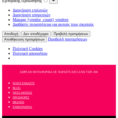
Εμπορικής Προώθησης
Προώθησης
Διαχείριση επιλογών
Διαχείριση υπηρεσιών
Manage {vendor_count} vendors
Διαβάστε περισσότερα για αυτούς τους σκοπούς
Αποδοχή
Δεν αποδέχομαι
Προβολή προτιμήσεων
Προβολή προτιμήσεων
Αποθήκευση προτιμήσεων
Πολιτική Cookies
Πολιτική απορρήτου
Skip
to
ΔΩΡΕΑΝ ΜΕΤΑΦΟΡΙΚΑ ΣΕ ΠΑΡΑΓΓΕΛΙΕΣ ΑΝΩ ΤΩΝ 40€
content
ΠΟΙΟΙ ΕΙΜΑΣΤΕ
BLOG
ΝΕΕΣ ΑΦΙΞΕΙΣ
ΠΡΟΣΦΟΡΕΣ
BRANDS
ΕΠΙΚΟΙΝΩΝΙΑ