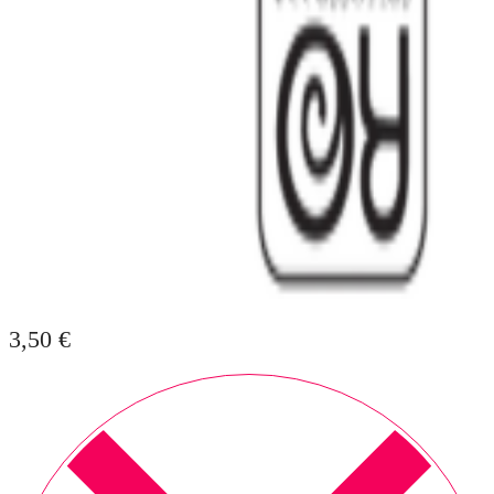
3,50
€