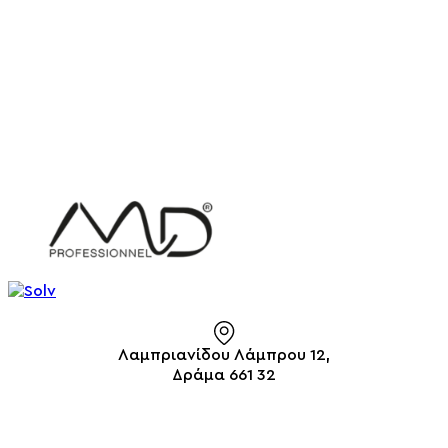
Λαμπριανίδου Λάμπρου 12,
Δράμα 661 32
info@solv.gr
2521 036926