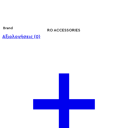
Brand
RO ACCESSORIES
Αξιολογήσεις (0)
Βαθμολογήθη