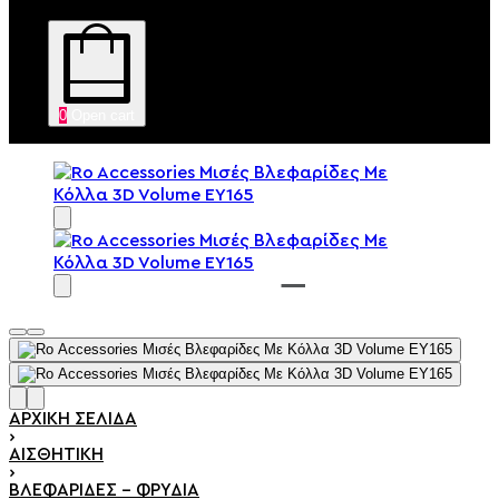
0
Open cart
ΑΡΧΙΚΉ ΣΕΛΊΔΑ
›
ΑΙΣΘΗΤΙΚΉ
›
ΒΛΕΦΑΡΊΔΕΣ - ΦΡΎΔΙΑ