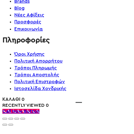
Brands
Blog
Νέες Αφίξεις
Προσφορές
Επικοινωνία
Πληροφορίες
Όροι Χρήσης
Πολιτική Απορρήτου
Τρόποι Πληρωμής
Τρόποι Αποστολής
Πολιτική Επιστροφών
Ιστοσελίδα Χονδρικής
ΚΑΛΑΘΙ
0
RECENTLY VIEWED
0
Call Now Button