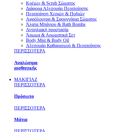
Κρέμες & Scrub Σώματος
Διάφορα Αξεσουάρ Περιποίησης
Περιποίηση Χεριών & Ποδιών
Αφρόλουτρα & Σφουγγάρια Σώματος
Άλατα Μπάνιου & Bath Bombs
Αντιηλιακή προστασία
Άρωμα & Αρωματικά Σετ
Body Mist & Body Oil
Αξεσουάρ Καθαρισμού & Περιποίησης
ΠΕΡΙΣΣΟΤΕΡΑ
Αναλώσιμα
αισθητικής
ΜΑΚΙΓΙΑΖ
ΠΕΡΙΣΣΟΤΕΡΑ
Πρόσωπο
ΠΕΡΙΣΣΟΤΕΡΑ
Μάτια
ΠΕΡΙΣΣΟΤΕΡΑ