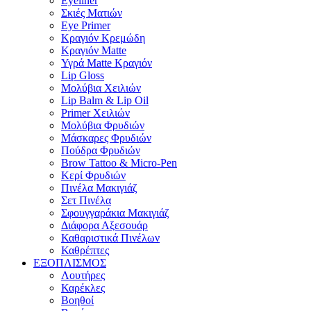
Eyeliner
Σκιές Ματιών
Eye Primer
Κραγιόν Κρεμώδη
Κραγιόν Matte
Υγρά Matte Κραγιόν
Lip Gloss
Μολύβια Χειλιών
Lip Balm & Lip Oil
Primer Χειλιών
Μολύβια Φρυδιών
Μάσκαρες Φρυδιών
Πούδρα Φρυδιών
Brow Tattoo & Micro-Pen
Κερί Φρυδιών
Πινέλα Μακιγιάζ
Σετ Πινέλα
Σφουγγαράκια Μακιγιάζ
Διάφορα Αξεσουάρ
Καθαριστικά Πινέλων
Καθρέπτες
ΕΞΟΠΛΙΣΜΟΣ
Λουτήρες
Καρέκλες
Βοηθοί