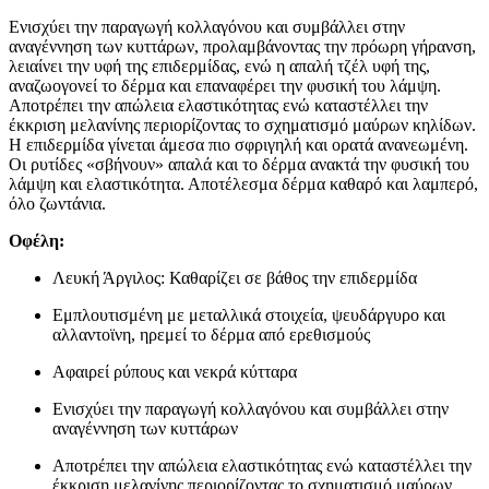
Ενισχύει την παραγωγή κολλαγόνου και συμβάλλει στην
αναγέννηση των κυττάρων, προλαμβάνοντας την πρόωρη γήρανση,
λειαίνει την υφή της επιδερμίδας, ενώ η απαλή τζέλ υφή της,
αναζωογονεί το δέρμα και επαναφέρει την φυσική του λάμψη.
Αποτρέπει την απώλεια ελαστικότητας ενώ καταστέλλει την
έκκριση μελανίνης περιορίζοντας το σχηματισμό μαύρων κηλίδων.
Η επιδερμίδα γίνεται άμεσα πιο σφριγηλή και ορατά ανανεωμένη.
Οι ρυτίδες «σβήνουν» απαλά και το δέρμα ανακτά την φυσική του
λάμψη και ελαστικότητα. Αποτέλεσμα δέρμα καθαρό και λαμπερό,
όλο ζωντάνια.
Οφέλη:
Λευκή Άργιλος: Καθαρίζει σε βάθος την επιδερμίδα
Εμπλουτισμένη με μεταλλικά στοιχεία, ψευδάργυρο και
αλλαντοϊνη, ηρεμεί το δέρμα από ερεθισμούς
Αφαιρεί ρύπους και νεκρά κύτταρα
Ενισχύει την παραγωγή κολλαγόνου και συμβάλλει στην
αναγέννηση των κυττάρων
Αποτρέπει την απώλεια ελαστικότητας ενώ καταστέλλει την
έκκριση μελανίνης περιορίζοντας το σχηματισμό μαύρων