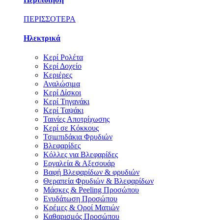
ΠΕΡΙΣΣΟΤΕΡΑ
Ηλεκτρικά
Κερί Ρολέτα
Κερί Δοχείο
Κεριέρες
Αναλώσιμα
Κερί Δίσκοι
Κερί Τηγανάκι
Κερί Ταψάκι
Ταινίες Αποτρίχωσης
Κερί σε Κόκκους
Τσιμπιδάκια Φρυδιών
Βλεφαρίδες
Κόλλες για Βλεφαρίδες
Εργαλεία & Αξεσουάρ
Βαφή Βλεφαρίδων & φρυδιών
Θεραπεία Φρυδιών & Βλεφαρίδων
Μάσκες & Peeling Προσώπου
Ενυδάτωση Προσώπου
Κρέμες & Οροί Ματιών
Καθαρισμός Προσώπου