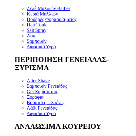
Ζελέ Μαλλιών Barber
Κεριά Μαλλιών
Πούδρες Φορμαρίσματος
Hair Tonic
Salt Spray
Λακ
Σαμπουάν
Διφασικά Υγρά
ΠΕΡΙΠΟΙΗΣΗ ΓΕΝΕΙΑΔΑΣ-
ΞΥΡΙΣΜΑ
After Shave
Σαμπουάν Γενειάδας
Gel Ξυρίσματος
Ξυράφια
Βούρτσες – Χτένες
Λάδι Γενειάδας
Διφασικά Υγρά
ΑΝΑΛΩΣΙΜΑ ΚΟΥΡΕΙΟΥ