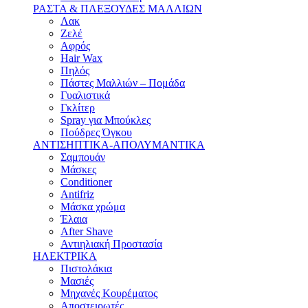
ΡΑΣΤΑ & ΠΛΕΞΟΥΔΕΣ ΜΑΛΛΙΩΝ
Λακ
Ζελέ
Αφρός
Hair Wax
Πηλός
Πάστες Μαλλιών – Πομάδα
Γυαλιστικά
Γκλίτερ
Spray για Μπούκλες
Πούδρες Όγκου
ΑΝΤΙΣΗΠΤΙΚΑ-ΑΠΟΛΥΜΑΝΤΙΚΑ
Σαμπουάν
Μάσκες
Conditioner
Antifriz
Μάσκα χρώμα
Έλαια
After Shave
Αντιηλιακή Προστασία
ΗΛΕΚΤΡΙΚΑ
Πιστολάκια
Μασιές
Μηχανές Κουρέματος
Αποστειρωτές