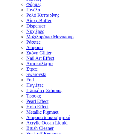
Φόρμες
Πινέλα
Ρολό Κυτταρίνης
Λίμες-Buffer
Dispenser
Νυχιέρες
Μαξιλαράκια Μανικιούρ
Ράσπες
Διάφορα
Σκόνη Glitter
Nail Art Effect
Αυτοκόλλητα
Στρας
Swarovski
Foil
Παγιέτες
Πλακέτες Στάμπας
Τρουκς
Pearl Effect
Holo Effect
Metallic Pigmnet
Διάφορα διακοσμητικά
Acrylic Ocean Liquid
Brush Cleaner
Soak off Remover