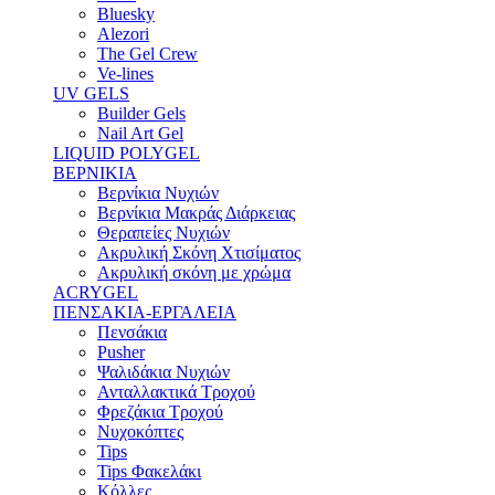
Bluesky
Alezori
The Gel Crew
Ve-lines
UV GELS
Builder Gels
Nail Art Gel
LIQUID POLYGEL
ΒΕΡΝΙΚΙΑ
Βερνίκια Νυχιών
Βερνίκια Μακράς Διάρκειας
Θεραπείες Νυχιών
Ακρυλική Σκόνη Χτισίματος
Ακρυλική σκόνη με χρώμα
ACRYGEL
ΠΕΝΣΑΚΙΑ-ΕΡΓΑΛΕΙΑ
Πενσάκια
Pusher
Ψαλιδάκια Νυχιών
Ανταλλακτικά Τροχού
Φρεζάκια Τροχού
Νυχοκόπτες
Tips
Tips Φακελάκι
Κόλλες