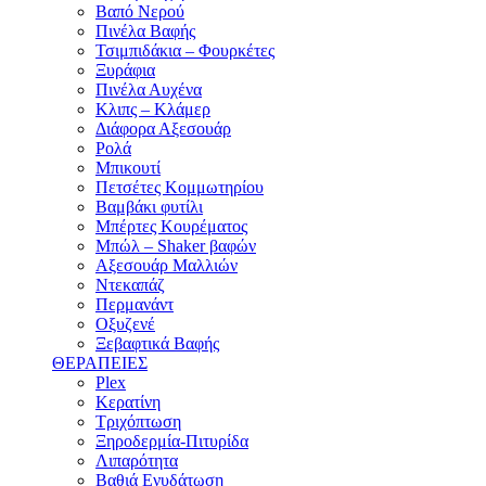
Βαπό Νερού
Πινέλα Βαφής
Τσιμπιδάκια – Φουρκέτες
Ξυράφια
Πινέλα Αυχένα
Κλιπς – Κλάμερ
Διάφορα Αξεσουάρ
Ρολά
Μπικουτί
Πετσέτες Κομμωτηρίου
Βαμβάκι φυτίλι
Μπέρτες Κουρέματος
Μπώλ – Shaker βαφών
Αξεσουάρ Μαλλιών
Ντεκαπάζ
Περμανάντ
Οξυζενέ
Ξεβαφτικά Βαφής
ΘΕΡΑΠΕΙΕΣ
Plex
Κερατίνη
Τριχόπτωση
Ξηροδερμία-Πιτυρίδα
Λιπαρότητα
Βαθιά Ενυδάτωση