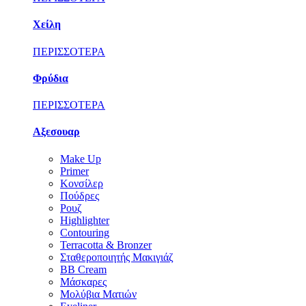
Χείλη
ΠΕΡΙΣΣΟΤΕΡΑ
Φρύδια
ΠΕΡΙΣΣΟΤΕΡΑ
Αξεσουαρ
Make Up
Primer
Κονσίλερ
Πούδρες
Ρουζ
Highlighter
Contouring
Terracotta & Bronzer
Σταθεροποιητής Μακιγιάζ
BB Cream
Μάσκαρες
Μολύβια Ματιών