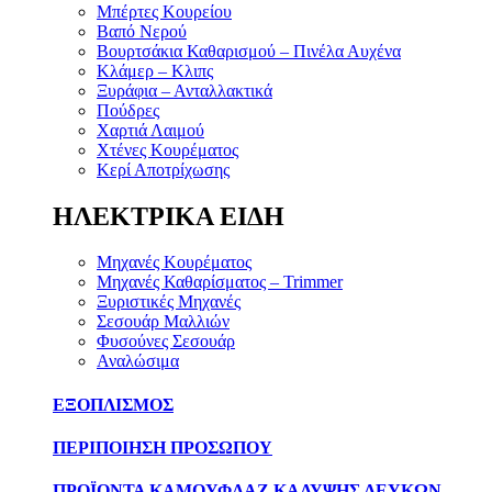
Μπέρτες Κουρείου
Βαπό Νερού
Βουρτσάκια Καθαρισμού – Πινέλα Αυχένα
Κλάμερ – Κλιπς
Ξυράφια – Ανταλλακτικά
Πούδρες
Χαρτιά Λαιμού
Χτένες Κουρέματος
Κερί Αποτρίχωσης
ΗΛΕΚΤΡΙΚΑ ΕΙΔΗ
Μηχανές Κουρέματος
Μηχανές Καθαρίσματος – Trimmer
Ξυριστικές Μηχανές
Σεσουάρ Μαλλιών
Φυσούνες Σεσουάρ
Αναλώσιμα
ΕΞΟΠΛΙΣΜΟΣ
ΠΕΡΙΠΟΙΗΣΗ ΠΡΟΣΩΠΟΥ
ΠΡΟΪΟΝΤΑ ΚΑΜΟΥΦΛΑΖ ΚΑΛΥΨΗΣ ΛΕΥΚΩΝ