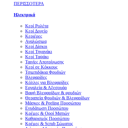
ΠΕΡΙΣΣΟΤΕΡΑ
Ηλεκτρικά
Κερί Ρολέτα
Κερί Δοχείο
Κεριέρες
Αναλώσιμα
Κερί Δίσκοι
Κερί Τηγανάκι
Κερί Ταψάκι
Ταινίες Αποτρίχωσης
Κερί σε Κόκκους
Τσιμπιδάκια Φρυδιών
Βλεφαρίδες
Κόλλες για Βλεφαρίδες
Εργαλεία & Αξεσουάρ
Βαφή Βλεφαρίδων & φρυδιών
Θεραπεία Φρυδιών & Βλεφαρίδων
Μάσκες & Peeling Προσώπου
Ενυδάτωση Προσώπου
Κρέμες & Οροί Ματιών
Καθαρισμός Προσώπου
Κρέμες & Scrub Σώματος