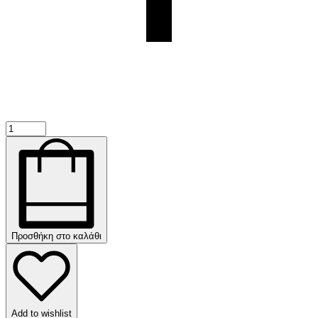
Myom
Ημιμόνιμη
Βαφή
Χωρίς
Αμμωνία
34
Tobacco
150ml
ποσότητα
Προσθήκη στο καλάθι
Add to wishlist