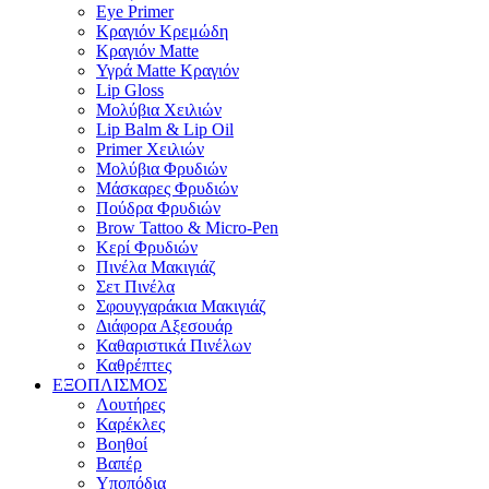
Eye Primer
Κραγιόν Κρεμώδη
Κραγιόν Matte
Υγρά Matte Κραγιόν
Lip Gloss
Μολύβια Χειλιών
Lip Balm & Lip Oil
Primer Χειλιών
Μολύβια Φρυδιών
Μάσκαρες Φρυδιών
Πούδρα Φρυδιών
Brow Tattoo & Micro-Pen
Κερί Φρυδιών
Πινέλα Μακιγιάζ
Σετ Πινέλα
Σφουγγαράκια Μακιγιάζ
Διάφορα Αξεσουάρ
Καθαριστικά Πινέλων
Καθρέπτες
ΕΞΟΠΛΙΣΜΟΣ
Λουτήρες
Καρέκλες
Βοηθοί
Βαπέρ
Υποπόδια