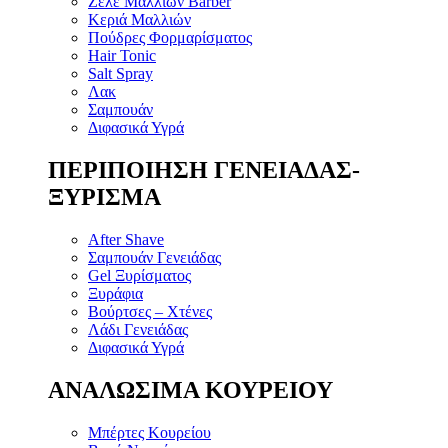
Ζελέ Μαλλιών Barber
Κεριά Μαλλιών
Πούδρες Φορμαρίσματος
Hair Tonic
Salt Spray
Λακ
Σαμπουάν
Διφασικά Υγρά
ΠΕΡΙΠΟΙΗΣΗ ΓΕΝΕΙΑΔΑΣ-
ΞΥΡΙΣΜΑ
After Shave
Σαμπουάν Γενειάδας
Gel Ξυρίσματος
Ξυράφια
Βούρτσες – Χτένες
Λάδι Γενειάδας
Διφασικά Υγρά
ΑΝΑΛΩΣΙΜΑ ΚΟΥΡΕΙΟΥ
Μπέρτες Κουρείου