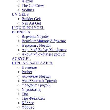
Alezori
The Gel Crew
Ve-lines
UV GELS
Builder Gels
Nail Art Gel
LIQUID POLYGEL
ΒΕΡΝΙΚΙΑ
Βερνίκια Νυχιών
Βερνίκια Μακράς Διάρκειας
Θεραπείες Νυχιών
Ακρυλική Σκόνη Χτισίματος
Ακρυλική σκόνη με χρώμα
ACRYGEL
ΠΕΝΣΑΚΙΑ-ΕΡΓΑΛΕΙΑ
Πενσάκια
Pusher
Ψαλιδάκια Νυχιών
Ανταλλακτικά Τροχού
Φρεζάκια Τροχού
Νυχοκόπτες
Tips
Tips Φακελάκι
Κόλλες
Φόρμες