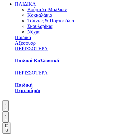
ΠΑΙΔΙΚΑ
Βούρτσες Μαλλιών
Κοκκαλάκια
Τσάντες & Πορτοφόλια
Σκουλαρίκια
Νύχια
Παιδικά
Αξεσουάρ
ΠΕΡΙΣΣΟΤΕΡΑ
Παιδικά Καλλυντικά
ΠΕΡΙΣΣΟΤΕΡΑ
Παιδική
Περιποίηση
Search
Open
open
Account
details
Open
0
cart