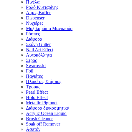
Πινέλα
Ρολό Κυτταρίνης
Λίμες-Buffer
Dispenser
Νυχιέρες
Μαξιλαράκια Μανικιούρ
Ράσπες
Διάφορα
Σκόνη Glitter
Nail Art Effect
Αυτοκόλλητα
Στρας
Swarovski
Foil
Παγιέτες
Πλακέτες Στάμπας
Τρουκς
Pearl Effect
Holo Effect
Metallic Pigmnet
Διάφορα διακοσμητικά
Acrylic Ocean Liquid
Brush Cleaner
Soak off Remover
Ασετόν