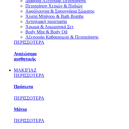
Διάφορα Αξεσουάρ Περιποίησης
Περιποίηση Χεριών & Ποδιών
Αφρόλουτρα & Σφουγγάρια Σώματος
Άλατα Μπάνιου & Bath Bombs
Αντιηλιακή προστασία
Άρωμα & Αρωματικά Σετ
Body Mist & Body Oil
Αξεσουάρ Καθαρισμού & Περιποίησης
ΠΕΡΙΣΣΟΤΕΡΑ
Αναλώσιμα
αισθητικής
ΜΑΚΙΓΙΑΖ
ΠΕΡΙΣΣΟΤΕΡΑ
Πρόσωπο
ΠΕΡΙΣΣΟΤΕΡΑ
Μάτια
ΠΕΡΙΣΣΟΤΕΡΑ