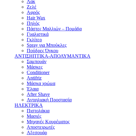
Λακ
Ζελέ
Αφρός
Hair Wax
Πηλός
Πάστες Μαλλιών – Πομάδα
Γυαλιστικά
Γκλίτερ
Spray για Μπούκλες
Πούδρες Όγκου
ΑΝΤΙΣΗΠΤΙΚΑ-ΑΠΟΛΥΜΑΝΤΙΚΑ
Σαμπουάν
Μάσκες
Conditioner
Antifriz
Μάσκα χρώμα
Έλαια
After Shave
Αντιηλιακή Προστασία
ΗΛΕΚΤΡΙΚΑ
Πιστολάκια
Μασιές
Μηχανές Κουρέματος
Αποστειρωτές
Αξεσουάρ