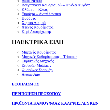
Βαπό Νερού
Βουρτσάκια Καθαρισμού – Πινέλα Αυχένα
Κλάμερ – Κλιπς
Ξυράφια – Ανταλλακτικά
Πούδρες
Χαρτιά Λαιμού
Χτένες Κουρέματος
Κερί Αποτρίχωσης
ΗΛΕΚΤΡΙΚΑ ΕΙΔΗ
Μηχανές Κουρέματος
Μηχανές Καθαρίσματος – Trimmer
Ξυριστικές Μηχανές
Σεσουάρ Μαλλιών
Φυσούνες Σεσουάρ
Αναλώσιμα
ΕΞΟΠΛΙΣΜΟΣ
ΠΕΡΙΠΟΙΗΣΗ ΠΡΟΣΩΠΟΥ
ΠΡΟΪΟΝΤΑ ΚΑΜΟΥΦΛΑΖ ΚΑΛΥΨΗΣ ΛΕΥΚΩΝ