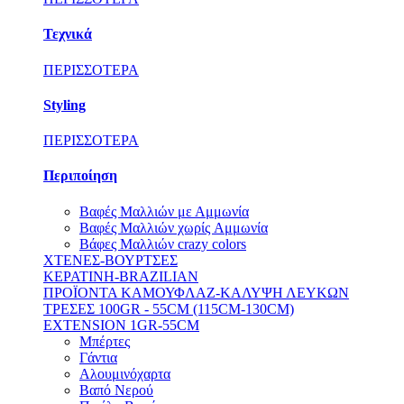
Τεχνικά
ΠΕΡΙΣΣΟΤΕΡΑ
Styling
ΠΕΡΙΣΣΟΤΕΡΑ
Περιποίηση
Βαφές Μαλλιών με Αμμωνία
Βαφές Μαλλιών χωρίς Aμμωνία
Βάφες Μαλλιών crazy colors
ΧΤΕΝΕΣ-ΒΟΥΡΤΣΕΣ
ΚΕΡΑΤΙΝΗ-BRAZILIAN
ΠΡΟΪΟΝΤΑ ΚΑΜΟΥΦΛΑΖ-ΚΑΛΥΨΗ ΛΕΥΚΩΝ
ΤΡΕΣΕΣ 100GR - 55CM (115CM-130CM)
EXTENSION 1GR-55CM
Μπέρτες
Γάντια
Αλουμινόχαρτα
Βαπό Νερού