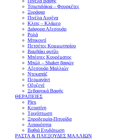
Πινέλα Βαφής
Τσιμπιδάκια – Φουρκέτες
Ξυράφια
Πινέλα Αυχένα
Κλιπς – Κλάμερ
Διάφορα Αξεσουάρ
Ρολά
Μπικουτί
Πετσέτες Κομμωτηρίου
Βαμβάκι φυτίλι
Μπέρτες Κουρέματος
Μπώλ – Shaker βαφών
Αξεσουάρ Μαλλιών
Ντεκαπάζ
Περμανάντ
Οξυζενέ
Ξεβαφτικά Βαφής
ΘΕΡΑΠΕΙΕΣ
Plex
Κερατίνη
Τριχόπτωση
Ξηροδερμία-Πιτυρίδα
Λιπαρότητα
Βαθιά Ενυδάτωση
ΡΑΣΤΑ & ΠΛΕΞΟΥΔΕΣ ΜΑΛΛΙΩΝ