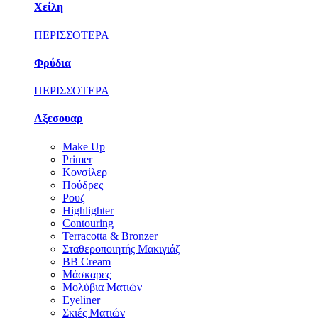
Χείλη
ΠΕΡΙΣΣΟΤΕΡΑ
Φρύδια
ΠΕΡΙΣΣΟΤΕΡΑ
Αξεσουαρ
Make Up
Primer
Κονσίλερ
Πούδρες
Ρουζ
Highlighter
Contouring
Terracotta & Bronzer
Σταθεροποιητής Μακιγιάζ
BB Cream
Μάσκαρες
Μολύβια Ματιών
Eyeliner
Σκιές Ματιών