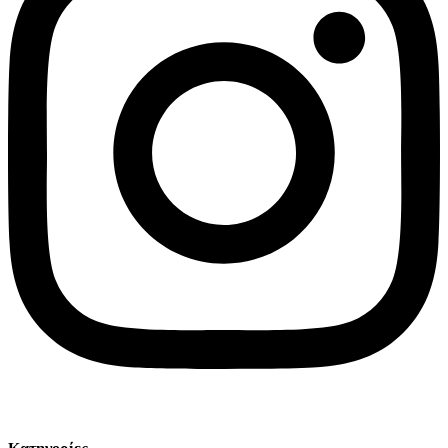
© Solv 2026 – Γ.E.M.Η:51281319000. Created by