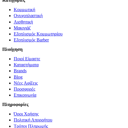
Κατηγορίες
Κομμωτική
Ονυχοπλαστική
Αισθητική
Μακιγιάζ
Εξοπλισμός Κομμωτηρίου
Εξοπλισμός Barber
Πλοήγηση
Ποιοί Είμαστε
Καταστήματα
Brands
Blog
Νέες Αφίξεις
Προσφορές
Επικοινωνία
Πληροφορίες
Όροι Χρήσης
Πολιτική Απορρήτου
Τρόποι Πληρωμής