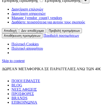
Εμπορικής Προώθησης
Εμπορικής Προώθησης
Διαχείριση επιλογών
Διαχείριση υπηρεσιών
Manage {vendor_count} vendors
Διαβάστε περισσότερα για αυτούς τους σκοπούς
Αποδοχή
Δεν αποδέχομαι
Προβολή προτιμήσεων
Προβολή προτιμήσεων
Αποθήκευση προτιμήσεων
Πολιτική Cookies
Πολιτική απορρήτου
Skip to content
ΔΩΡΕΑΝ ΜΕΤΑΦΟΡΙΚΑ ΣΕ ΠΑΡΑΓΓΕΛΙΕΣ ΑΝΩ ΤΩΝ 40€
ΠΟΙΟΙ ΕΙΜΑΣΤΕ
BLOG
ΝΕΕΣ ΑΦΙΞΕΙΣ
ΠΡΟΣΦΟΡΕΣ
BRANDS
ΕΠΙΚΟΙΝΩΝΙΑ