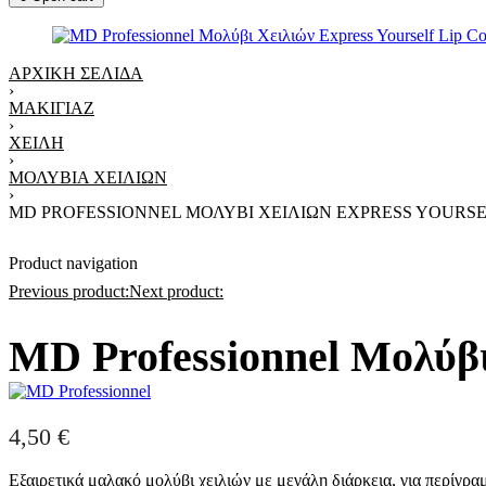
ΑΡΧΙΚΉ ΣΕΛΊΔΑ
›
ΜΑΚΙΓΙΆΖ
›
ΧΕΊΛΗ
›
ΜΟΛΎΒΙΑ ΧΕΙΛΙΏΝ
›
MD PROFESSIONNEL ΜΟΛΎΒΙ ΧΕΙΛΙΏΝ EXPRESS YOURSEL
Product navigation
Previous product:
Next product:
MD Professionnel Μολύβι 
4,50
€
Εξαιρετικά μαλακό μολύβι χειλιών με μεγάλη διάρκεια, για περίγρα