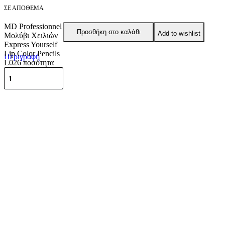
ΣΕ ΑΠΌΘΕΜΑ
MD Professionnel
Προσθήκη στο καλάθι
Add to wishlist
Μολύβι Χειλιών
Express Yourself
Lip Color Pencils
Περιγραφή
L026 ποσότητα