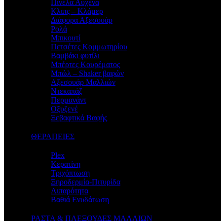
Πινέλα Αυχένα
Κλιπς – Κλάμερ
Διάφορα Αξεσουάρ
Ρολά
Μπικουτί
Πετσέτες Κομμωτηρίου
Βαμβάκι φυτίλι
Μπέρτες Κουρέματος
Μπώλ – Shaker βαφών
Αξεσουάρ Μαλλιών
Ντεκαπάζ
Περμανάντ
Οξυζενέ
Ξεβαφτικά Βαφής
ΘΕΡΑΠΕΙΕΣ
Plex
Κερατίνη
Τριχόπτωση
Ξηροδερμία-Πιτυρίδα
Λιπαρότητα
Βαθιά Ενυδάτωση
ΡΑΣΤΑ & ΠΛΕΞΟΥΔΕΣ ΜΑΛΛΙΩΝ