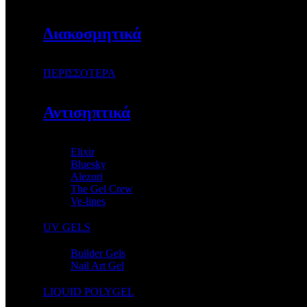
Διακοσμητικά
ΠΕΡΙΣΣΟΤΕΡΑ
Αντισηπτικά
Elixir
Bluesky
Alezori
The Gel Crew
Ve-lines
UV GELS
Builder Gels
Nail Art Gel
LIQUID POLYGEL