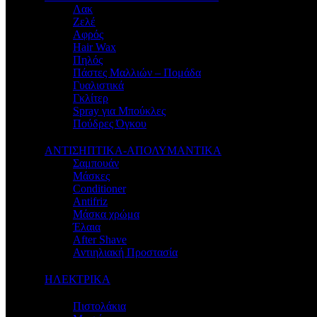
Λακ
Ζελέ
Αφρός
Hair Wax
Πηλός
Πάστες Μαλλιών – Πομάδα
Γυαλιστικά
Γκλίτερ
Spray για Μπούκλες
Πούδρες Όγκου
ΑΝΤΙΣΗΠΤΙΚΑ-ΑΠΟΛΥΜΑΝΤΙΚΑ
Σαμπουάν
Μάσκες
Conditioner
Antifriz
Μάσκα χρώμα
Έλαια
After Shave
Αντιηλιακή Προστασία
ΗΛΕΚΤΡΙΚΑ
Πιστολάκια