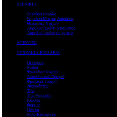
ΒΕΡΝΙΚΙΑ
Βερνίκια Νυχιών
Βερνίκια Μακράς Διάρκειας
Θεραπείες Νυχιών
Ακρυλική Σκόνη Χτισίματος
Ακρυλική σκόνη με χρώμα
ACRYGEL
ΠΕΝΣΑΚΙΑ-ΕΡΓΑΛΕΙΑ
Πενσάκια
Pusher
Ψαλιδάκια Νυχιών
Ανταλλακτικά Τροχού
Φρεζάκια Τροχού
Νυχοκόπτες
Tips
Tips Φακελάκι
Κόλλες
Φόρμες
Πινέλα
Ρολό Κυτταρίνης