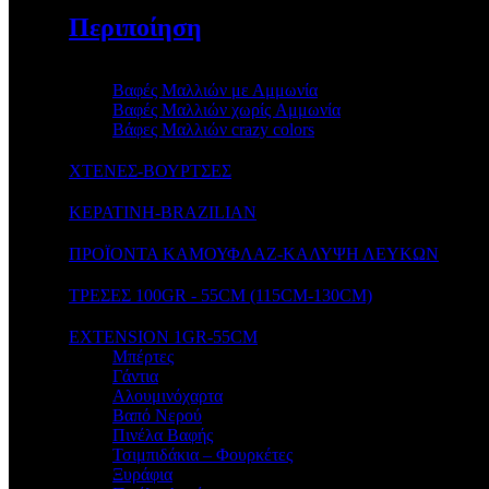
Περιποίηση
Βαφές Μαλλιών με Αμμωνία
Βαφές Μαλλιών χωρίς Aμμωνία
Βάφες Μαλλιών crazy colors
ΧΤΕΝΕΣ-ΒΟΥΡΤΣΕΣ
ΚΕΡΑΤΙΝΗ-BRAZILIAN
ΠΡΟΪΟΝΤΑ ΚΑΜΟΥΦΛΑΖ-ΚΑΛΥΨΗ ΛΕΥΚΩΝ
ΤΡΕΣΕΣ 100GR - 55CM (115CM-130CM)
EXTENSION 1GR-55CM
Μπέρτες
Γάντια
Αλουμινόχαρτα
Βαπό Νερού
Πινέλα Βαφής
Τσιμπιδάκια – Φουρκέτες
Ξυράφια