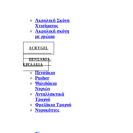
Ακρυλική Σκόνη
Χτισίματος
Ακρυλική σκόνη
με χρώμα
ACRYGEL
ΠΕΝΣΑΚΙΑ-
ΕΡΓΑΛΕΙΑ
Πενσάκια
Pusher
Ψαλιδάκια
Νυχιών
Ανταλλακτικά
Τροχού
Φρεζάκια Τροχού
Νυχοκόπτες