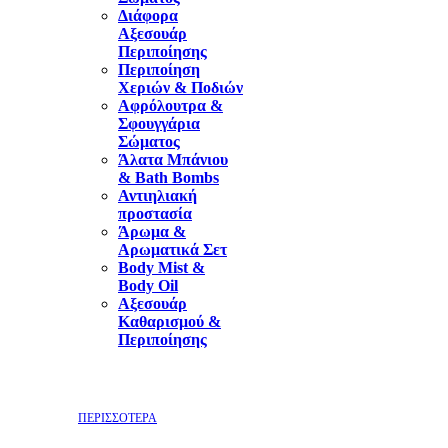
Διάφορα
Αξεσουάρ
Περιποίησης
Περιποίηση
Χεριών & Ποδιών
Αφρόλουτρα &
Σφουγγάρια
Σώματος
Άλατα Μπάνιου
& Bath Bombs
Αντιηλιακή
προστασία
Άρωμα &
Αρωματικά Σετ
Body Mist &
Body Oil
Αξεσουάρ
Καθαρισμού &
Περιποίησης
ΠΕΡΙΣΣΟΤΕΡΑ