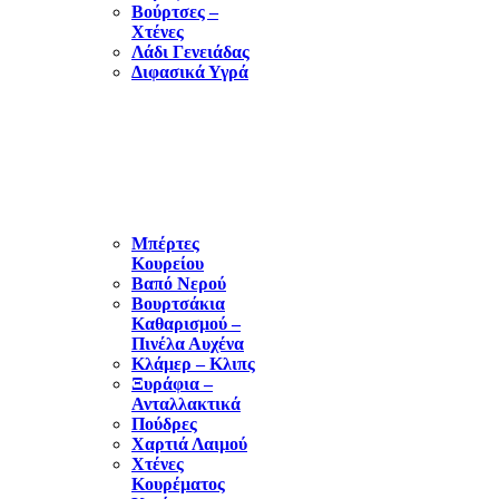
Βούρτσες –
Χτένες
Λάδι Γενειάδας
Διφασικά Υγρά
ΑΝΑΛΩΣΙΜΑ
ΚΟΥΡΕΙΟΥ
Μπέρτες
Κουρείου
Βαπό Νερού
Βουρτσάκια
Καθαρισμού –
Πινέλα Αυχένα
Κλάμερ – Κλιπς
Ξυράφια –
Ανταλλακτικά
Πούδρες
Χαρτιά Λαιμού
Χτένες
Κουρέματος