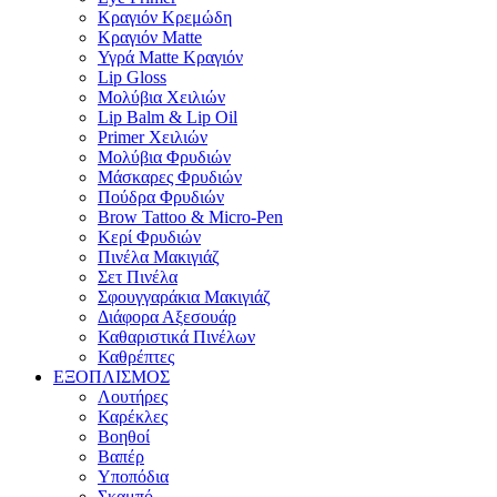
Κραγιόν Κρεμώδη
Κραγιόν Matte
Υγρά Matte Κραγιόν
Lip Gloss
Μολύβια Χειλιών
Lip Balm & Lip Oil
Primer Χειλιών
Μολύβια Φρυδιών
Μάσκαρες Φρυδιών
Πούδρα Φρυδιών
Brow Tattoo & Micro-Pen
Κερί Φρυδιών
Πινέλα Μακιγιάζ
Σετ Πινέλα
Σφουγγαράκια Μακιγιάζ
Διάφορα Αξεσουάρ
Καθαριστικά Πινέλων
Καθρέπτες
ΕΞΟΠΛΙΣΜΟΣ
Λουτήρες
Καρέκλες
Βοηθοί
Βαπέρ
Υποπόδια
Σκαμπό