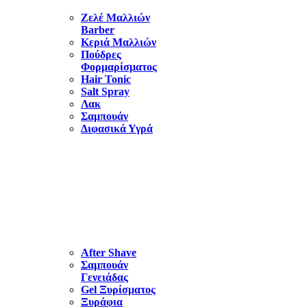
Ζελέ Μαλλιών
Barber
Κεριά Μαλλιών
Πούδρες
Φορμαρίσματος
Hair Tonic
Salt Spray
Λακ
Σαμπουάν
Διφασικά Υγρά
ΠΕΡΙΠΟΙΗΣΗ
ΓΕΝΕΙΑΔΑΣ-
ΞΥΡΙΣΜΑ
After Shave
Σαμπουάν
Γενειάδας
Gel Ξυρίσματος
Ξυράφια