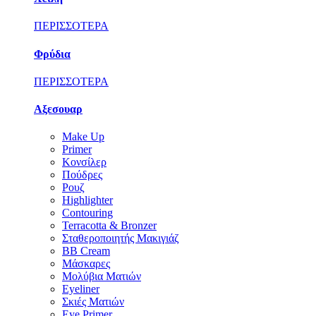
ΠΕΡΙΣΣΟΤΕΡΑ
Φρύδια
ΠΕΡΙΣΣΟΤΕΡΑ
Αξεσουαρ
Make Up
Primer
Κονσίλερ
Πούδρες
Ρουζ
Highlighter
Contouring
Terracotta & Bronzer
Σταθεροποιητής Μακιγιάζ
BB Cream
Μάσκαρες
Μολύβια Ματιών
Eyeliner
Σκιές Ματιών
Eye Primer