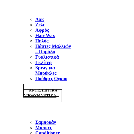
Λακ
Ζελέ
Αφρός
Hair Wax
Πηλός
Πάστες Μαλλιών
– Πομάδα
Γυαλιστικά
Γκλίτερ
Spray για
Μπούκλες
Πούδρες Όγκου
ΑΝΤΙΣΗΠΤΙΚΑ-
ΑΠΟΛΥΜΑΝΤΙΚΑ
Σαμπουάν
Μάσκες
Conditioner