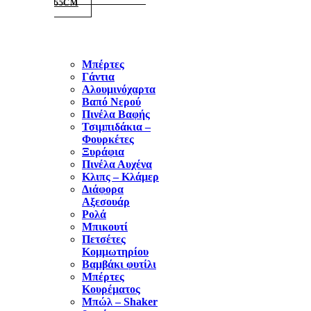
55CM
Μπέρτες
Γάντια
Αλουμινόχαρτα
Βαπό Νερού
Πινέλα Βαφής
Τσιμπιδάκια –
Φουρκέτες
Ξυράφια
Πινέλα Αυχένα
Κλιπς – Κλάμερ
Διάφορα
Αξεσουάρ
Ρολά
Μπικουτί
Πετσέτες
Κομμωτηρίου
Βαμβάκι φυτίλι
Μπέρτες
Κουρέματος
Μπώλ – Shaker