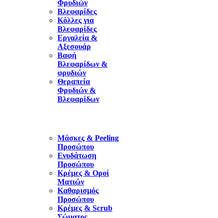
Φρυδιών
Βλεφαρίδες
Κόλλες για
Βλεφαρίδες
Εργαλεία &
Αξεσουάρ
Βαφή
Βλεφαρίδων &
φρυδιών
Θεραπεία
Φρυδιών &
Βλεφαρίδων
Μάσκες & Peeling
Προσώπου
Ενυδάτωση
Προσώπου
Κρέμες & Οροί
Ματιών
Καθαρισμός
Προσώπου
Κρέμες & Scrub
Σώματος