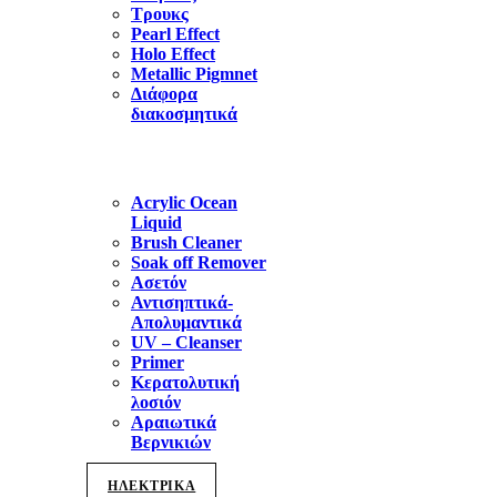
Τρουκς
Pearl Effect
Holo Effect
Metallic Pigmnet
Διάφορα
διακοσμητικά
Acrylic Ocean
Liquid
Brush Cleaner
Soak off Remover
Ασετόν
Αντισηπτικά-
Απολυμαντικά
UV – Cleanser
Primer
Κερατολυτική
λοσιόν
Αραιωτικά
Βερνικιών
ΗΛΕΚΤΡΙΚΑ