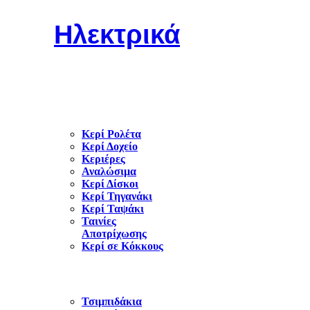
Ηλεκτρικά
Κερί Ρολέτα
Κερί Δοχείο
Κεριέρες
Αναλώσιμα
Κερί Δίσκοι
Κερί Τηγανάκι
Κερί Ταψάκι
Ταινίες
Αποτρίχωσης
Κερί σε Κόκκους
Τσιμπιδάκια