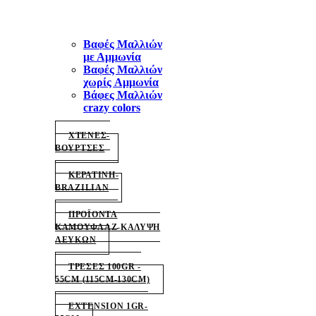
Βαφές Μαλλιών
με Αμμωνία
Βαφές Μαλλιών
χωρίς Aμμωνία
Βάφες Μαλλιών
crazy colors
ΧΤΕΝΕΣ-
ΒΟΥΡΤΣΕΣ
ΚΕΡΑΤΙΝΗ-
BRAZILIAN
ΠΡΟΪΟΝΤΑ
ΚΑΜΟΥΦΛΑΖ-ΚΑΛΥΨΗ
ΛΕΥΚΩΝ
ΤΡΕΣΕΣ 100GR -
55CM (115CM-130CM)
EXTENSION 1GR-