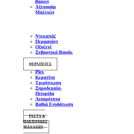
βαφών
Αξεσουάρ
Μαλλιών
Ντεκαπάζ
Περμανάντ
Οξυζενέ
Ξεβαφτικά Βαφής
ΘΕΡΑΠΕΙΕΣ
Plex
Κερατίνη
Τριχόπτωση
Ξηροδερμία-
Πιτυρίδα
Λιπαρότητα
Βαθιά Ενυδάτωση
ΡΑΣΤΑ &
ΠΛΕΞΟΥΔΕΣ
ΜΑΛΛΙΩΝ