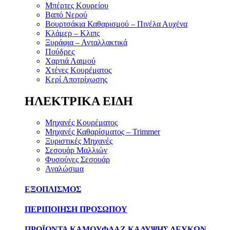
Μπέρτες Κουρείου
Βαπό Νερού
Βουρτσάκια Καθαρισμού – Πινέλα Αυχένα
Κλάμερ – Κλιπς
Ξυράφια – Ανταλλακτικά
Πούδρες
Χαρτιά Λαιμού
Χτένες Κουρέματος
Κερί Αποτρίχωσης
ΗΛΕΚΤΡΙΚΑ ΕΙΔΗ
Μηχανές Κουρέματος
Μηχανές Καθαρίσματος – Trimmer
Ξυριστικές Μηχανές
Σεσουάρ Μαλλιών
Φυσούνες Σεσουάρ
Αναλώσιμα
ΕΞΟΠΛΙΣΜΟΣ
ΠΕΡΙΠΟΙΗΣΗ ΠΡΟΣΩΠΟΥ
ΠΡΟΪΟΝΤΑ ΚΑΜΟΥΦΛΑΖ ΚΑΛΥΨΗΣ ΛΕΥΚΩΝ