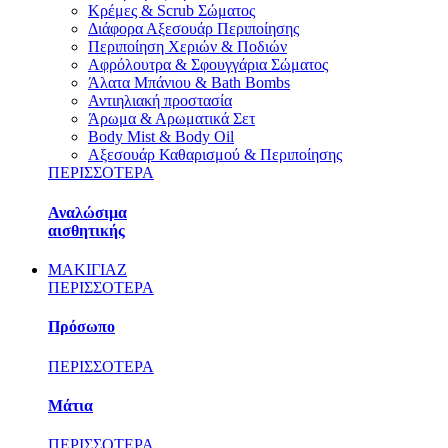
Κρέμες & Scrub Σώματος
Διάφορα Αξεσουάρ Περιποίησης
Περιποίηση Χεριών & Ποδιών
Αφρόλουτρα & Σφουγγάρια Σώματος
Άλατα Μπάνιου & Bath Bombs
Αντιηλιακή προστασία
Άρωμα & Αρωματικά Σετ
Body Mist & Body Oil
Αξεσουάρ Καθαρισμού & Περιποίησης
ΠΕΡΙΣΣΟΤΕΡΑ
Αναλώσιμα
αισθητικής
ΜΑΚΙΓΙΑΖ
ΠΕΡΙΣΣΟΤΕΡΑ
Πρόσωπο
ΠΕΡΙΣΣΟΤΕΡΑ
Μάτια
ΠΕΡΙΣΣΟΤΕΡΑ