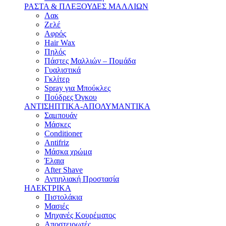
ΡΑΣΤΑ & ΠΛΕΞΟΥΔΕΣ ΜΑΛΛΙΩΝ
Λακ
Ζελέ
Αφρός
Hair Wax
Πηλός
Πάστες Μαλλιών – Πομάδα
Γυαλιστικά
Γκλίτερ
Spray για Μπούκλες
Πούδρες Όγκου
ΑΝΤΙΣΗΠΤΙΚΑ-ΑΠΟΛΥΜΑΝΤΙΚΑ
Σαμπουάν
Μάσκες
Conditioner
Antifriz
Μάσκα χρώμα
Έλαια
After Shave
Αντιηλιακή Προστασία
ΗΛΕΚΤΡΙΚΑ
Πιστολάκια
Μασιές
Μηχανές Κουρέματος
Αποστειρωτές