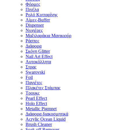
Φόρμες
Πινέλα
Ρολό Κυτταρίνης
Λίμες-Buffer
Dispenser
Νυχιέρες
Μαξιλαράκια Μανικιούρ
Ράσπες
Διάφορα
Σκόνη Glitter
Nail Art Effect
Αυτοκόλλητα
Στρας
Swarovski
Foil
Παγιέτες
Πλακέτες Στάμπας
Τρουκς
Pearl Effect
Holo Effect
Metallic Pigmnet
Διάφορα διακοσμητικά
Acrylic Ocean Liquid
Brush Cleaner
Soak off Remover