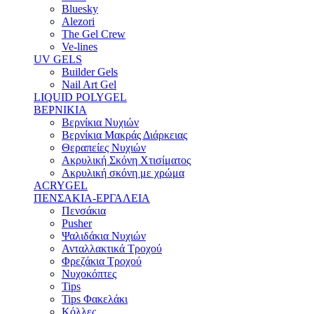
Bluesky
Alezori
The Gel Crew
Ve-lines
UV GELS
Builder Gels
Nail Art Gel
LIQUID POLYGEL
ΒΕΡΝΙΚΙΑ
Βερνίκια Νυχιών
Βερνίκια Μακράς Διάρκειας
Θεραπείες Νυχιών
Ακρυλική Σκόνη Χτισίματος
Ακρυλική σκόνη με χρώμα
ACRYGEL
ΠΕΝΣΑΚΙΑ-ΕΡΓΑΛΕΙΑ
Πενσάκια
Pusher
Ψαλιδάκια Νυχιών
Ανταλλακτικά Τροχού
Φρεζάκια Τροχού
Νυχοκόπτες
Tips
Tips Φακελάκι
Κόλλες