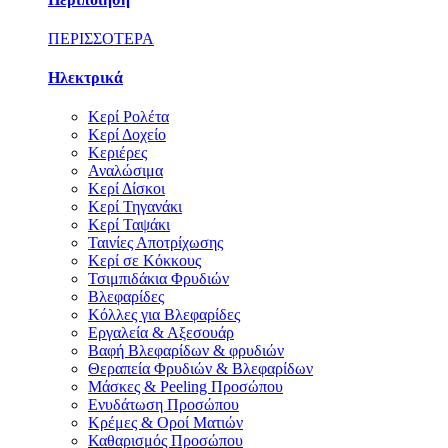
ΠΕΡΙΣΣΟΤΕΡΑ
Ηλεκτρικά
Κερί Ρολέτα
Κερί Δοχείο
Κεριέρες
Αναλώσιμα
Κερί Δίσκοι
Κερί Τηγανάκι
Κερί Ταψάκι
Ταινίες Αποτρίχωσης
Κερί σε Κόκκους
Τσιμπιδάκια Φρυδιών
Βλεφαρίδες
Κόλλες για Βλεφαρίδες
Εργαλεία & Αξεσουάρ
Βαφή Βλεφαρίδων & φρυδιών
Θεραπεία Φρυδιών & Βλεφαρίδων
Μάσκες & Peeling Προσώπου
Ενυδάτωση Προσώπου
Κρέμες & Οροί Ματιών
Καθαρισμός Προσώπου