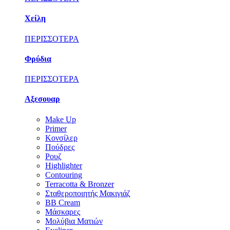
Χείλη
ΠΕΡΙΣΣΟΤΕΡΑ
Φρύδια
ΠΕΡΙΣΣΟΤΕΡΑ
Αξεσουαρ
Make Up
Primer
Κονσίλερ
Πούδρες
Ρουζ
Highlighter
Contouring
Terracotta & Bronzer
Σταθεροποιητής Μακιγιάζ
BB Cream
Μάσκαρες
Μολύβια Ματιών