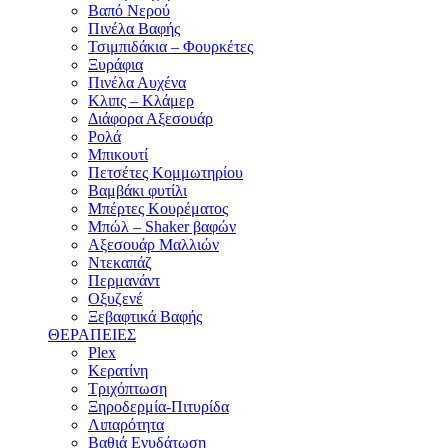
Βαπό Νερού
Πινέλα Βαφής
Τσιμπιδάκια – Φουρκέτες
Ξυράφια
Πινέλα Αυχένα
Κλιπς – Κλάμερ
Διάφορα Αξεσουάρ
Ρολά
Μπικουτί
Πετσέτες Κομμωτηρίου
Βαμβάκι φυτίλι
Μπέρτες Κουρέματος
Μπώλ – Shaker βαφών
Αξεσουάρ Μαλλιών
Ντεκαπάζ
Περμανάντ
Οξυζενέ
Ξεβαφτικά Βαφής
ΘΕΡΑΠΕΙΕΣ
Plex
Κερατίνη
Τριχόπτωση
Ξηροδερμία-Πιτυρίδα
Λιπαρότητα
Βαθιά Ενυδάτωση