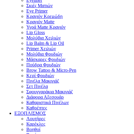
Eyeliner
Σκιές Ματιών
Eye Primer
Κραγιόν Κρεμώδη
Κραγιόν Matte
Υγρά Matte Κραγιόν
Lip Gloss
Μολύβια Χειλιών
Lip Balm & Lip Oil
Primer Χειλιών
Μολύβια Φρυδιών
Μάσκαρες Φρυδιών
Πούδρα Φρυδιών
Brow Tattoo & Micro-Pen
Κερί Φρυδιών
Πινέλα Μακιγιάζ
Σετ Πινέλα
Σφουγγαράκια Μακιγιάζ
Διάφορα Αξεσουάρ
Καθαριστικά Πινέλων
Καθρέπτες
ΕΞΟΠΛΙΣΜΟΣ
Λουτήρες
Καρέκλες
Βοηθοί