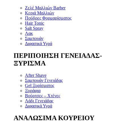
Ζελέ Μαλλιών Barber
Κεριά Μαλλιών
Πούδρες Φορμαρίσματος
Hair Tonic
Salt Spray
Λακ
Σαμπουάν
Διφασικά Υγρά
ΠΕΡΙΠΟΙΗΣΗ ΓΕΝΕΙΑΔΑΣ-
ΞΥΡΙΣΜΑ
After Shave
Σαμπουάν Γενειάδας
Gel Ξυρίσματος
Ξυράφια
Βούρτσες – Χτένες
Λάδι Γενειάδας
Διφασικά Υγρά
ΑΝΑΛΩΣΙΜΑ ΚΟΥΡΕΙΟΥ