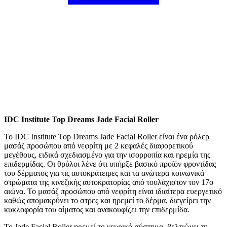
IDC Institute Top Dreams Jade Facial Roller
Το IDC Institute Top Dreams Jade Facial Roller είναι ένα ρόλερ
μασάζ προσώπου από νεφρίτη με 2 κεφαλές διαφορετικού
μεγέθους, ειδικά σχεδιασμένο για την ισορροπία και ηρεμία της
επιδερμίδας. Οι θρύλοι λένε ότι υπήρξε βασικό προϊόν φροντίδας
του δέρματος για τις αυτοκράτειρες και τα ανώτερα κοινωνικά
στρώματα της κινεζικής αυτοκρατορίας από τουλάχιστον τον 17ο
αιώνα. Το μασάζ προσώπου από νεφρίτη είναι ιδιαίτερα ευεργετικό
καθώς απομακρύνει το στρες και ηρεμεί το δέρμα, διεγείρει την
κυκλοφορία του αίματος και ανακουφίζει την επιδερμίδα.
Το Jade Facial Roller ηρεμεί το νευρικό σύστημα, βελτιώνει τη