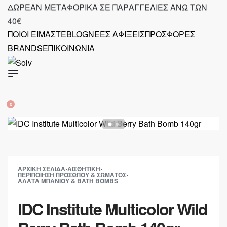
Skip
ΔΩΡΕΑΝ ΜΕΤΑΦΟΡΙΚΑ ΣΕ ΠΑΡΑΓΓΕΛΙΕΣ ΑΝΩ ΤΩΝ
to
40€
content
ΠΟΙΟΙ ΕΙΜΑΣΤΕ
BLOG
ΝΕΕΣ ΑΦΙΞΕΙΣ
ΠΡΟΣΦΟΡΕΣ
2521 036926
BRANDS
ΕΠΙΚΟΙΝΩΝΙΑ
SEARCH
OPEN
OPEN
ACCOUNT
0
OPEN
DETAILS
CART
ΑΡΧΙΚΉ ΣΕΛΊΔΑ
›
ΑΙΣΘΗΤΙΚΉ
›
ΠΕΡΙΠΟΊΗΣΗ ΠΡΟΣΏΠΟΥ & ΣΏΜΑΤΟΣ
›
ΆΛΑΤΑ ΜΠΆΝΙΟΥ & BATH BOMBS
IDC Institute Multicolor Wild