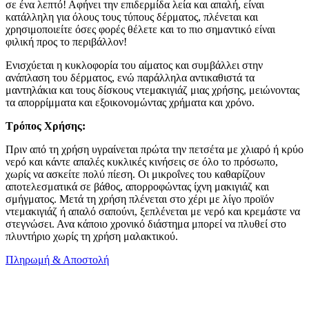
σε ένα λεπτό! Αφήνει την επιδερμίδα λεία και απαλή, είναι
κατάλληλη για όλους τους τύπους δέρματος, πλένεται και
χρησιμοποιείτε όσες φορές θέλετε και το πιο σημαντικό είναι
φιλική προς το περιβάλλον!
Ενισχύεται η κυκλοφορία του αίματος και συμβάλλει στην
ανάπλαση του δέρματος, ενώ παράλληλα αντικαθιστά τα
μαντηλάκια και τους δίσκους ντεμακιγιάζ μιας χρήσης, μειώνοντας
τα απορρίμματα και εξοικονομώντας χρήματα και χρόνο.
Τρόπος Χρήσης:
Πριν από τη χρήση υγραίνεται πρώτα την πετσέτα με χλιαρό ή κρύο
νερό και κάντε απαλές κυκλικές κινήσεις σε όλο το πρόσωπο,
χωρίς να ασκείτε πολύ πίεση. Οι μικροΐνες του καθαρίζουν
αποτελεσματικά σε βάθος, απορροφώντας ίχνη μακιγιάζ και
σμήγματος. Μετά τη χρήση πλένεται στο χέρι με λίγο προϊόν
ντεμακιγιάζ ή απαλό σαπούνι, ξεπλένεται με νερό και κρεμάστε να
στεγνώσει. Ανα κάποιο χρονικό διάστημα μπορεί να πλυθεί στο
πλυντήριο χωρίς τη χρήση μαλακτικού.
Πληρωμή & Αποστολή