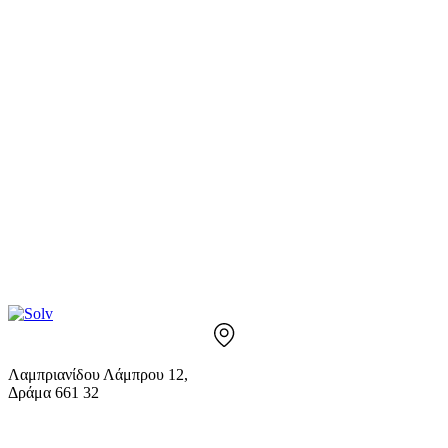
Λαμπριανίδου Λάμπρου 12,
Δράμα 661 32
info@solv.gr
2521 036926