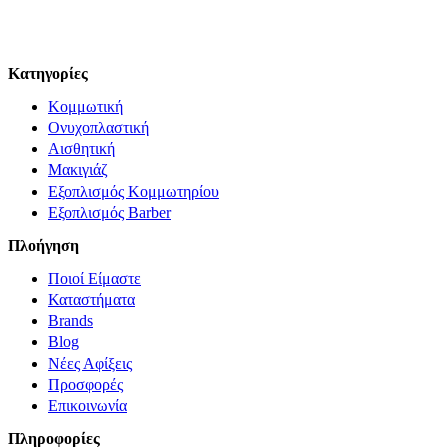
© Solv 2026 – Γ.E.M.Η:51281319000. Created by
Κατηγορίες
Κομμωτική
Ονυχοπλαστική
Αισθητική
Μακιγιάζ
Εξοπλισμός Κομμωτηρίου
Εξοπλισμός Barber
Πλοήγηση
Ποιοί Είμαστε
Καταστήματα
Brands
Blog
Νέες Αφίξεις
Προσφορές
Επικοινωνία
Πληροφορίες