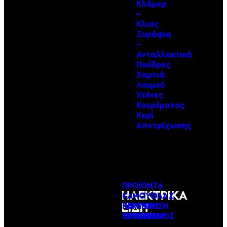
Κλάμερ
–
Κλιπς
Ξυράφια
–
Ανταλλακτικά
Πούδρες
Χαρτιά
Λαιμού
Χτένες
Κουρέματος
Κερί
Αποτρίχωσης
ΠΡΟΪΟΝΤΑ
ΗΛΕΚΤΡΙΚΑ
ΚΑΜΟΥΦΛΑΖ
ΠΕΡΙΠΟΙΗΣΗ
ΚΑΛΥΨΗΣ
ΕΙΔΗ
ΕΞΟΠΛΙΣΜΟΣ
ΠΡΟΣΩΠΟΥ
ΛΕΥΚΩΝ