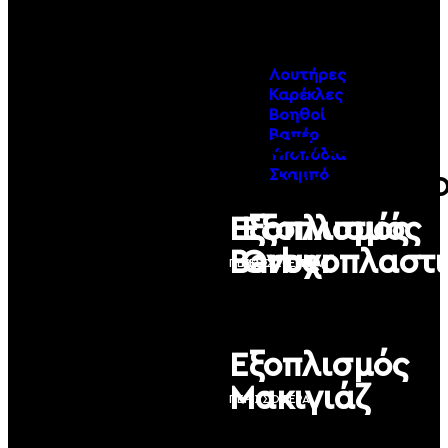
Λουτήρες
Καρέκλες
Βοηθοί
Εξοπλισμός
Βαπέρ
Υποπόδια
Κομμωτηρί
Σκαμπό
Εξοπλισμός
Εξοπλισμός
Barber
Ονυχοπλαστι
ΠΕΡΙΣΣΟΤΕΡΑ
ΠΕΡΙΣΣΟΤΕΡΑ
Εξοπλισμός
Μακιγιάζ
ΠΕΡΙΣΣΟΤΕΡΑ