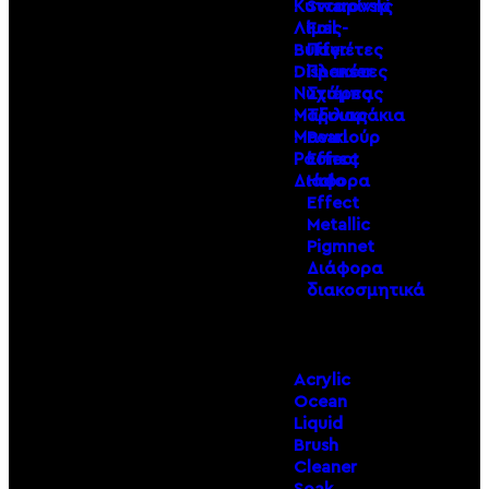
Κυτταρίνης
Swarovski
Λίμες-
Foil
Buffer
Παγιέτες
Dispenser
Πλακέτες
Νυχιέρες
Στάμπας
Μαξιλαράκια
Τρουκς
Μανικιούρ
Pearl
Ράσπες
Effect
Διάφορα
Holo
Effect
Metallic
Pigmnet
Διάφορα
διακοσμητικά
Acrylic
Ocean
Liquid
Brush
Cleaner