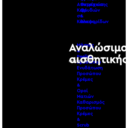
Αποτρίχωσης
Θεραπεία
Κερί
Φρυδιών
σε
&
Κόκκους
Βλεφαρίδων
Αναλώσιμα
Μάσκες
&
αισθητικής
Peeling
ΠΕΡΙΣΣΟΤΕΡΑ
Προσώπου
Ενυδάτωση
Προσώπου
Κρέμες
&
Οροί
Ματιών
Καθαρισμός
Προσώπου
Κρέμες
&
Scrub