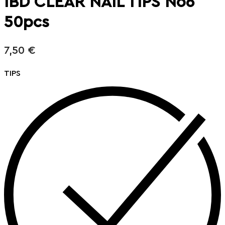
IBD CLEAR NAIL TIPS No6
50pcs
7,50
€
TIPS