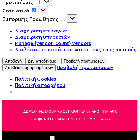
Προτιμήσεις
Στατιστικά
Εμπορικής Προώθησης
Διαχείριση επιλογών
Διαχείριση υπηρεσιών
Manage {vendor_count} vendors
Διαβάστε περισσότερα για αυτούς τους σκοπούς
Αποδοχή
Δεν αποδέχομαι
Προβολή προτιμήσεων
Προβολή προτιμήσεων
Αποθήκευση προτιμήσεων
Πολιτική Cookies
Πολιτική απορρήτου
ΔΩΡΕΑΝ ΜΕΤΑΦΟΡΙΚΑ ΣΕ ΠΑΡΑΓΓΕΛΙΕΣ ΑΝΩ ΤΩΝ 40€
ΤΗΛΕΦΩΝΙΚΕΣ ΠΑΡΑΓΓΕΛΙΕΣ ΣΤΟ:
2521 036926