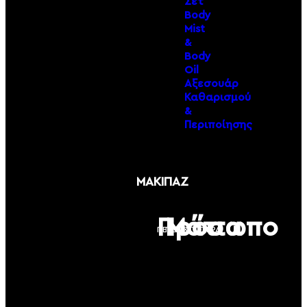
Σετ
Body
Mist
&
Body
Oil
Αξεσουάρ
Καθαρισμού
&
Περιποίησης
ΜΑΚΙΓΙΑΖ
Πρόσωπο
Μάτια
ΠΕΡΙΣΣΟΤΕΡΑ
ΠΕΡΙΣΣΟΤΕΡΑ