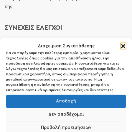
της
ΣΥΝΕΧΕΙΣ ΕΛΕΓΧΟΙ
Διαχείριση Συγκατάθεσης
Όλα τα προϊόντα Golden Rose δοκιμάζονται κατά
Για να παρέχουμε την καλύτερη εμπειρία, χρησιμοποιούμε
τις διαδικασίες ανάπτυξης, παραγωγής και
τεχνολογίες όπως cookies για την αποθήκευση ή/και την
πρόσβαση σε πληροφορίες συσκευών. Η συγκατάθεση για τις εν
πλήρωσης. Οι συνήθεις δοκιμές αξιοπιστίας
λόγω τεχνολογίες θα μας επιτρέψει να επεξεργαστούμε δεδομένα
(τυποποιημένες δοκιμές) που εκτελούνται τακτικά
προσωπικού χαρακτήρα, όπως συμπεριφορά περιήγησης ή
μοναδικά αναγνωριστικά σε αυτόν τον ιστότοπο. Η μη
είναι: Ph, ιξώδες, μαγιά και μούχλα, εμφάνιση,
συγκατάθεση ή η ανάκληση της συγκατάθεσης, μπορεί να
οσμή, μικροβιολογικές δοκιμές, δοκιμές
επηρεάσει αρνητικά ορισμένες λειτουργίες και δυνατότητες.
σταθερότητας, δερματολογικές και
Αποδοχή
οφθαλμολογικές εξετάσεις.
Δεν αποδέχομαι
Προβολή προτιμήσεων