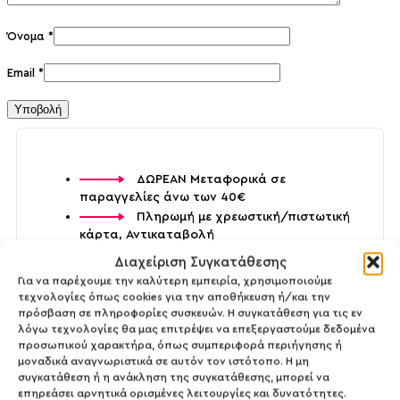
Όνομα
*
Email
*
ΔΩΡΕΑΝ Μεταφορικά σε
παραγγελίες άνω των 40€
Πληρωμή με χρεωστική/πιστωτική
κάρτα, Αντικαταβολή
100% Δερματολογικά ελεγμένα
Διαχείριση Συγκατάθεσης
προϊόντα
Για να παρέχουμε την καλύτερη εμπειρία, χρησιμοποιούμε
100% Ασφαλείς Συναλλαγές
τεχνολογίες όπως cookies για την αποθήκευση ή/και την
πρόσβαση σε πληροφορίες συσκευών. Η συγκατάθεση για τις εν
λόγω τεχνολογίες θα μας επιτρέψει να επεξεργαστούμε δεδομένα
προσωπικού χαρακτήρα, όπως συμπεριφορά περιήγησης ή
μοναδικά αναγνωριστικά σε αυτόν τον ιστότοπο. Η μη
συγκατάθεση ή η ανάκληση της συγκατάθεσης, μπορεί να
16499
επηρεάσει αρνητικά ορισμένες λειτουργίες και δυνατότητες.
Ετικέτες:
Animal Cruelty Free
,
Gluten Free
,
Parabens Free
,
Vegan