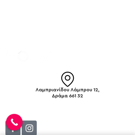
Λαμπριανίδου Λάμπρου 12,
Δράμα 661 32
info@solv.gr
2521 036926