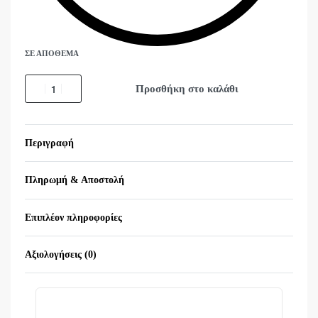
ΣΕ ΑΠΌΘΕΜΑ
Προσθήκη στο καλάθι
Περιγραφή
Πληρωμή & Αποστολή
Επιπλέον πληροφορίες
Αξιολογήσεις (0)
Βαθμολογήθηκε με
0
α