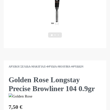
ΑΡΧΙΚΉ ΣΕΛΊΔΑ
›
ΜΑΚΙΓΙΆΖ
›
ΦΡΎΔΙΑ
›
ΜΟΛΎΒΙΑ ΦΡΥΔΙΏΝ
Golden Rose Longstay
Precise Browliner 104 0.9gr
7,50
€