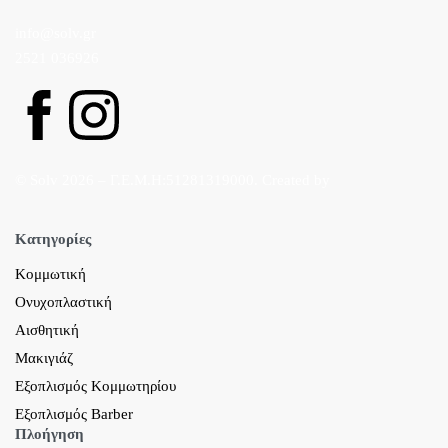
info@solv.gr
2521 036926
© Solv 2026 – Γ.E.M.Η:51281319000. Created by
Κατηγορίες
Κομμωτική
Ονυχοπλαστική
Αισθητική
Μακιγιάζ
Εξοπλισμός Κομμωτηρίου
Εξοπλισμός Barber
Πλοήγηση