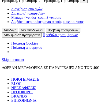
Εμπορικής Προώθησης
Εμπορικής Προώθησης
Διαχείριση επιλογών
Διαχείριση υπηρεσιών
Manage {vendor_count} vendors
Διαβάστε περισσότερα για αυτούς τους σκοπούς
Αποδοχή
Δεν αποδέχομαι
Προβολή προτιμήσεων
Προβολή προτιμήσεων
Αποθήκευση προτιμήσεων
Πολιτική Cookies
Πολιτική απορρήτου
Skip to content
ΔΩΡΕΑΝ ΜΕΤΑΦΟΡΙΚΑ ΣΕ ΠΑΡΑΓΓΕΛΙΕΣ ΑΝΩ ΤΩΝ 40€
ΠΟΙΟΙ ΕΙΜΑΣΤΕ
BLOG
ΝΕΕΣ ΑΦΙΞΕΙΣ
ΠΡΟΣΦΟΡΕΣ
BRANDS
ΕΠΙΚΟΙΝΩΝΙΑ