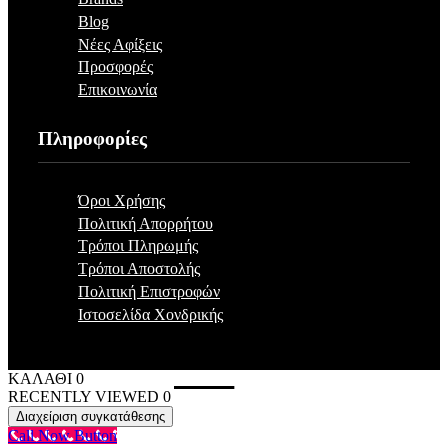
Blog
Νέες Αφίξεις
Προσφορές
Επικοινωνία
Πληροφορίες
Όροι Χρήσης
Πολιτική Απορρήτου
Τρόποι Πληρωμής
Τρόποι Αποστολής
Πολιτική Επιστροφών
Ιστοσελίδα Χονδρικής
ΚΑΛΑΘΙ
0
RECENTLY VIEWED
0
Διαχείριση συγκατάθεσης
Call Now Button