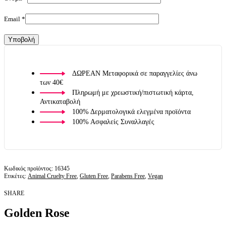
Email
*
ΔΩΡΕΑΝ Μεταφορικά σε παραγγελίες άνω
των 40€
Πληρωμή με χρεωστική/πιστωτική κάρτα,
Αντικαταβολή
100% Δερματολογικά ελεγμένα προϊόντα
100% Ασφαλείς Συναλλαγές
16345
Ετικέτες:
Animal Cruelty Free
,
Gluten Free
,
Parabens Free
,
Vegan
SHARE
Golden Rose