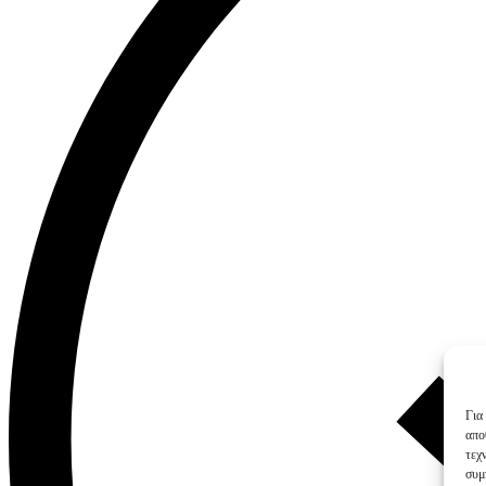
Για
απο
τεχ
συμ