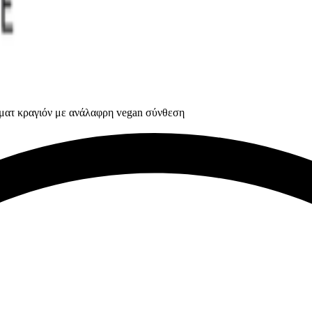
ό ματ κραγιόν με ανάλαφρη vegan σύνθεση