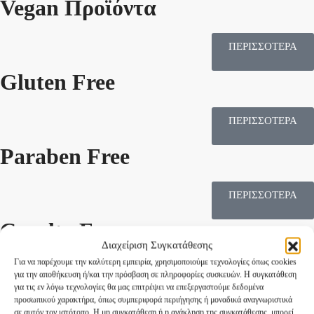
Vegan Προϊόντα
ΠΕΡΙΣΣΟΤΕΡΑ
Gluten Free
ΠΕΡΙΣΣΟΤΕΡΑ
Paraben Free
ΠΕΡΙΣΣΟΤΕΡΑ
Cruelty Free
Διαχείριση Συγκατάθεσης
Για να παρέχουμε την καλύτερη εμπειρία, χρησιμοποιούμε τεχνολογίες όπως cookies
ΠΕΡΙΣΣΟΤΕΡΑ
για την αποθήκευση ή/και την πρόσβαση σε πληροφορίες συσκευών. Η συγκατάθεση
για τις εν λόγω τεχνολογίες θα μας επιτρέψει να επεξεργαστούμε δεδομένα
προσωπικού χαρακτήρα, όπως συμπεριφορά περιήγησης ή μοναδικά αναγνωριστικά
σε αυτόν τον ιστότοπο. Η μη συγκατάθεση ή η ανάκληση της συγκατάθεσης, μπορεί