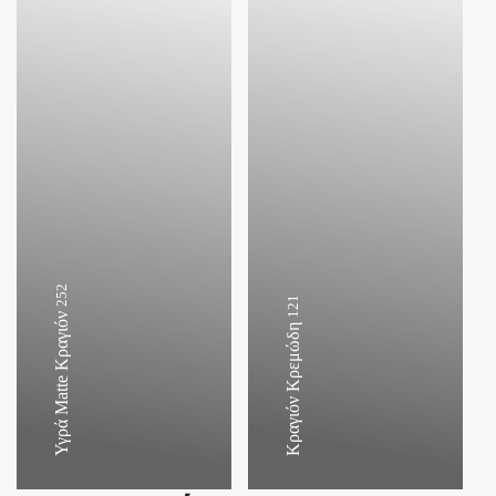
252
121
Υγρά Matte Κραγιόν
Κραγιόν Κρεμώδη