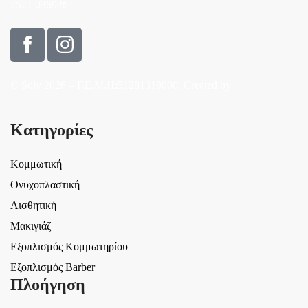
2521 036926
© Solv 2026 – Γ.E.M.Η:51281319000. Created by
Κατηγορίες
Κομμωτική
Ονυχοπλαστική
Αισθητική
Μακιγιάζ
Εξοπλισμός Κομμωτηρίου
Εξοπλισμός Barber
Πλοήγηση