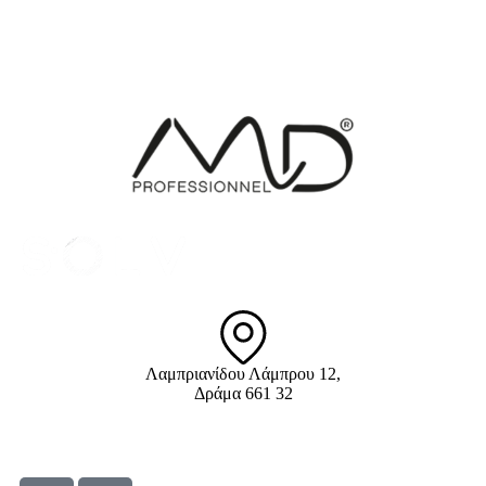
Λαμπριανίδου Λάμπρου 12,
Δράμα 661 32
info@solv.gr
2521 036926