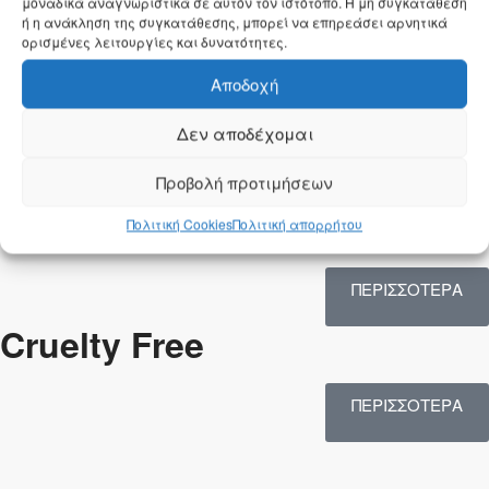
μοναδικά αναγνωριστικά σε αυτόν τον ιστότοπο. Η μη συγκατάθεση
ή η ανάκληση της συγκατάθεσης, μπορεί να επηρεάσει αρνητικά
ορισμένες λειτουργίες και δυνατότητες.
ΠΕΡΙΣΣΟΤΕΡΑ
Αποδοχή
Gluten Free
Δεν αποδέχομαι
ΠΕΡΙΣΣΟΤΕΡΑ
Προβολή προτιμήσεων
Paraben Free
Πολιτική Cookies
Πολιτική απορρήτου
ΠΕΡΙΣΣΟΤΕΡΑ
Cruelty Free
ΠΕΡΙΣΣΟΤΕΡΑ