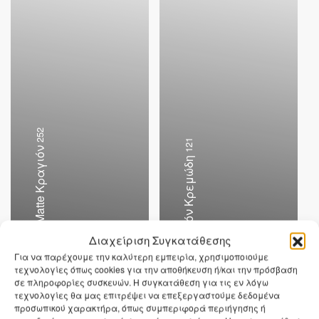
252
121
Υγρά Matte Κραγιόν
Κραγιόν Κρεμώδη
Διαχείριση Συγκατάθεσης
Για να παρέχουμε την καλύτερη εμπειρία, χρησιμοποιούμε
τεχνολογίες όπως cookies για την αποθήκευση ή/και την πρόσβαση
σε πληροφορίες συσκευών. Η συγκατάθεση για τις εν λόγω
01
—
07
τεχνολογίες θα μας επιτρέψει να επεξεργαστούμε δεδομένα
Vegan Προϊόντα
προσωπικού χαρακτήρα, όπως συμπεριφορά περιήγησης ή