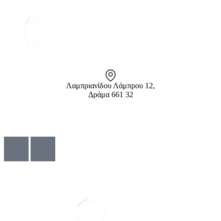
Λαμπριανίδου Λάμπρου 12,
Δράμα 661 32
info@solv.gr
2521 036926
© Solv 2026 – Γ.E.M.Η:51281319000. Created by