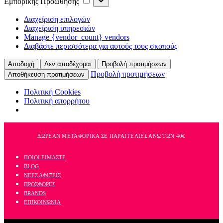
Εμπορικής Προώθησης
Προώθησης
Διαχείριση επιλογών
Διαχείριση υπηρεσιών
Manage {vendor_count} vendors
Διαβάστε περισσότερα για αυτούς τους σκοπούς
Αποδοχή
Δεν αποδέχομαι
Προβολή προτιμήσεων
Προβολή προτιμήσεων
Αποθήκευση προτιμήσεων
Πολιτική Cookies
Πολιτική απορρήτου
Skip
to
ΔΩΡΕΑΝ ΜΕΤΑΦΟΡΙΚΑ ΣΕ ΠΑΡΑΓΓΕΛΙΕΣ ΑΝΩ ΤΩΝ 40€
content
ΠΟΙΟΙ ΕΙΜΑΣΤΕ
BLOG
ΝΕΕΣ ΑΦΙΞΕΙΣ
ΠΡΟΣΦΟΡΕΣ
BRANDS
ΕΠΙΚΟΙΝΩΝΙΑ