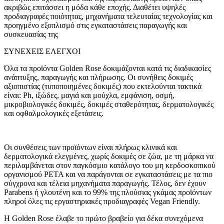
ακριβώς επιτάσσει η μόδα κάθε εποχής. Διαθέτει υψηλές
προδιαγραφές ποιότητας, μηχανήματα τελευταίας τεχνολογίας και
προηγμένο εξοπλισμό στις εγκαταστάσεις παραγωγής και
συσκευασίας της
ΣΥΝΕΧΕΙΣ ΕΛΕΓΧΟΙ
Όλα τα προϊόντα Golden Rose δοκιμάζονται κατά τις διαδικασίες
ανάπτυξης, παραγωγής και πλήρωσης. Οι συνήθεις δοκιμές
αξιοπιστίας (τυποποιημένες δοκιμές) που εκτελούνται τακτικά
είναι: Ph, ιξώδες, μαγιά και μούχλα, εμφάνιση, οσμή,
μικροβιολογικές δοκιμές, δοκιμές σταθερότητας, δερματολογικές
και οφθαλμολογικές εξετάσεις.
Οι συνθέσεις των προϊόντων είναι πλήρως κλινικά και
δερματολογικά ελεγμένες, χωρίς δοκιμές σε ζώα, με τη μάρκα να
περιλαμβάνεται στον παγκόσμιο κατάλογο του μη κερδοσκοπικού
οργανισμού PETA και να παράγονται σε εγκαταστάσεις με τα πιο
σύγχρονα και τέλεια μηχανήματα παραγωγής. Τέλος, δεν έχουν
Parabens ή γλουτένη και το 99% της πλούσιας γκάμας προϊόντων
πληροί όλες τις εργαστηριακές προδιαγραφές Vegan Friendly.
Η Golden Rose έλαβε το πρώτο βραβείο για δέκα συνεχόμενα