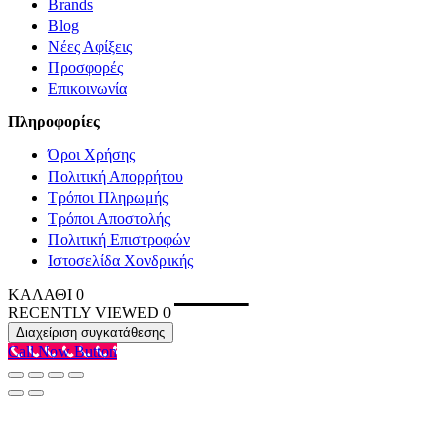
Brands
Blog
Νέες Αφίξεις
Προσφορές
Επικοινωνία
Πληροφορίες
Όροι Χρήσης
Πολιτική Απορρήτου
Τρόποι Πληρωμής
Τρόποι Αποστολής
Πολιτική Επιστροφών
Ιστοσελίδα Χονδρικής
ΚΑΛΑΘΙ
0
RECENTLY VIEWED
0
Διαχείριση συγκατάθεσης
Call Now Button