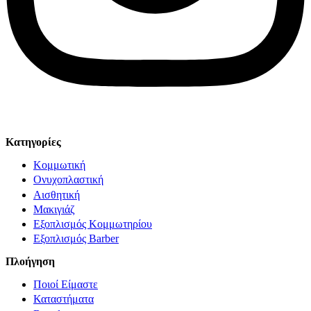
© Solv 2026 – Γ.E.M.Η:51281319000. Created by
Κατηγορίες
Κομμωτική
Ονυχοπλαστική
Αισθητική
Μακιγιάζ
Εξοπλισμός Κομμωτηρίου
Εξοπλισμός Barber
Πλοήγηση
Ποιοί Είμαστε
Καταστήματα