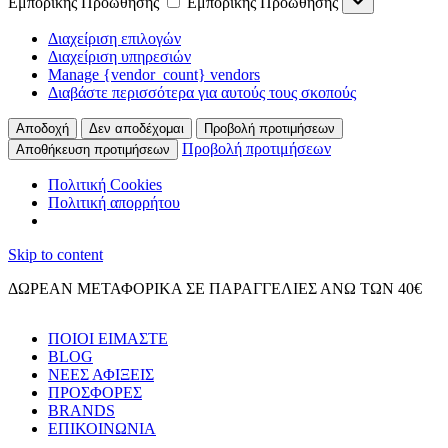
Εμπορικής Προώθησης
Εμπορικής Προώθησης
Διαχείριση επιλογών
Διαχείριση υπηρεσιών
Manage {vendor_count} vendors
Διαβάστε περισσότερα για αυτούς τους σκοπούς
Αποδοχή
Δεν αποδέχομαι
Προβολή προτιμήσεων
Προβολή προτιμήσεων
Αποθήκευση προτιμήσεων
Πολιτική Cookies
Πολιτική απορρήτου
Skip to content
ΔΩΡΕΑΝ ΜΕΤΑΦΟΡΙΚΑ ΣΕ ΠΑΡΑΓΓΕΛΙΕΣ ΑΝΩ ΤΩΝ 40€
ΠΟΙΟΙ ΕΙΜΑΣΤΕ
BLOG
ΝΕΕΣ ΑΦΙΞΕΙΣ
ΠΡΟΣΦΟΡΕΣ
BRANDS
ΕΠΙΚΟΙΝΩΝΙΑ