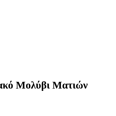
λακό Μολύβι Ματιών