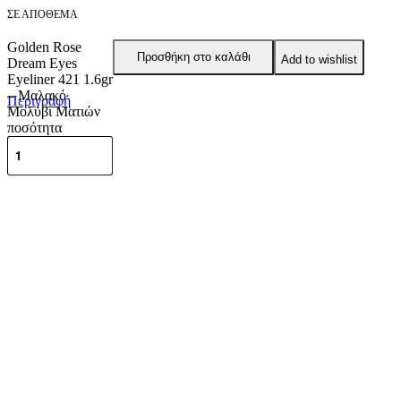
ΣΕ ΑΠΌΘΕΜΑ
Golden Rose
Προσθήκη στο καλάθι
Add to wishlist
Dream Eyes
Eyeliner 421 1.6gr
– Μαλακό
Περιγραφή
Μολύβι Ματιών
ποσότητα