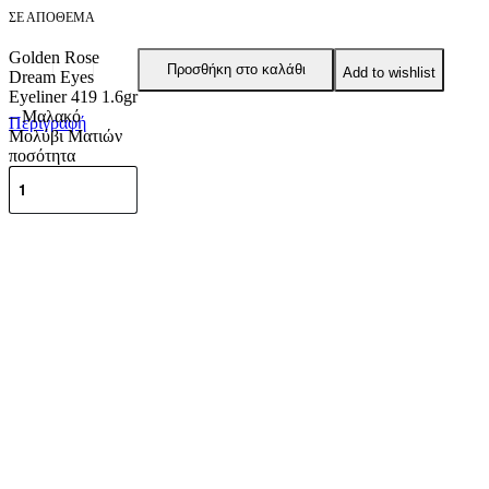
ΣΕ ΑΠΌΘΕΜΑ
Golden Rose
Προσθήκη στο καλάθι
Add to wishlist
Dream Eyes
Eyeliner 419 1.6gr
– Μαλακό
Περιγραφή
Μολύβι Ματιών
ποσότητα